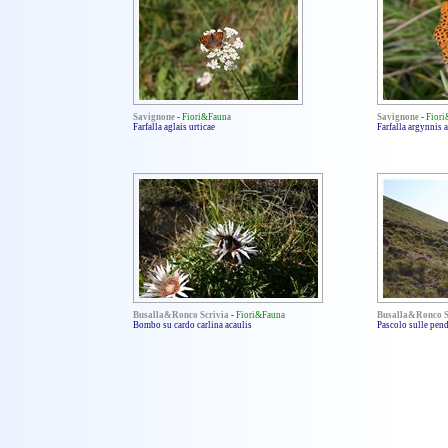
Savignone
-
Fiori&Fauna
Savignone
-
Fior
Farfalla aglais urticae
Farfalla argynnis 
Busalla&Ronco Scrivia
-
Fiori&Fauna
Busalla&Ronco S
Bombo su cardo carlina acaulis
Pascolo sulle pend