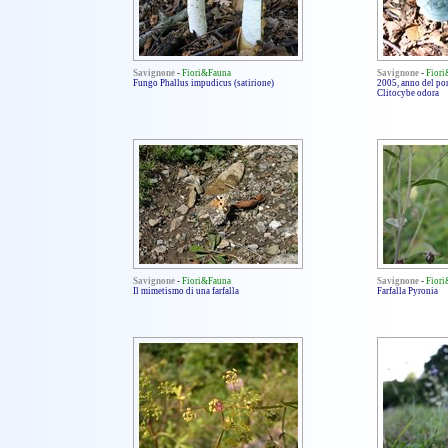
Savignone
-
Fiori&Fauna
Savignone
-
Fior
Fungo Phallus impudicus (satirione)
2005, anno del por
Clitocybe odora
Savignone
-
Fiori&Fauna
Savignone
-
Fior
Il mimetismo di una farfalla
Farfalla Pyronia