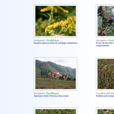
Savignone
-
Fiori&Fauna
Savignone
-
Fior
Formica alata su fiore di solidago canadensis
Fiore che distilla
conglomerato
Savignone
-
Fiori&Fauna
Crocefieschi&Vo
Santuario della Vittoria a fine estate
Farfalla polyomma