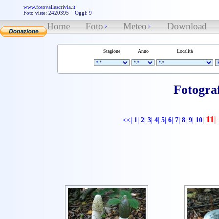
www.fotovallescrivia.it
Foto viste: 2420395 Oggi: 9
Home
Foto
Meteo
Download
Stagione
Anno
Località
Fotogra
11
|
<<
|
1
|
2
|
3
|
4
|
5
|
6
|
7
|
8
|
9
|
10
|