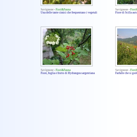
Savignone
-
Fiori&Fauna
Savignone
-
Fior
Una delle tante cimici che frequentano i vegetali
Fiore di Scilla aut
Savignone
-
Fiori&Fauna
Savignone
-
Fior
Fiore, foglia e frutto di Hydrangea sargentiana
Farfalle che si god