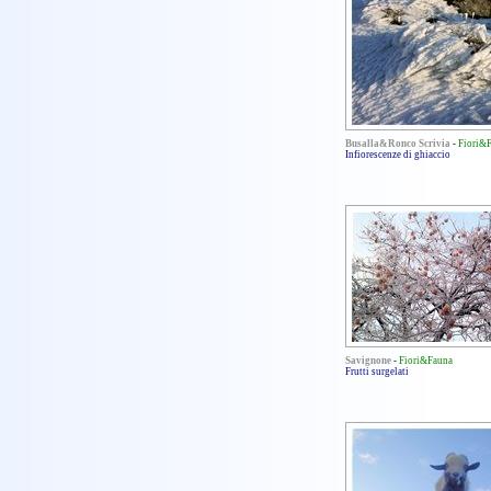
Busalla&Ronco Scrivia
-
Fiori&
Infiorescenze di ghiaccio
Savignone
-
Fiori&Fauna
Frutti surgelati