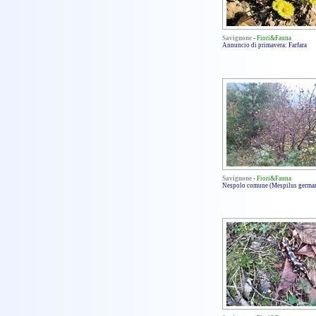
Savignone
-
Fiori&Fauna
Annuncio di primavera: Farfara
Savignone
-
Fiori&Fauna
Nespolo comune (Mespilus german