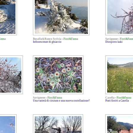
Fauna
Busalla&Ronco Scrivia
-
Fiori&Fauna
Savignone
-
Fiori&Fau
Infiorescenze di ghiaccio
Diospiros kaki
Savignone
-
Fiori&Fauna
Casella
-
Fiori&Fauna
Una varietà di cirsium o una nuova costellazione?
Prati fioriti a Casella