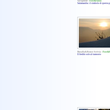
Savignone
-
Fiori&Fauna
Salamandra: il simbolo di questa 
Busalla&Ronco Scrivia
-
Fiori&
Il freddo sole al tramonto