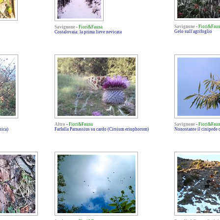
Savignone
-
Fiori&Fau
Savignone
-
Fiori&Fauna
Gelo sull'agrifoglio
Costalovaia: la prima lieve nevicata
Altro
-
Fiori&Fauna
Savignone
-
Fiori&Fau
ica)
Farfalla Parnassius su cardo (Cirsium eriophorum)
Nonostante il cinipede 