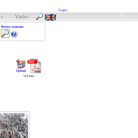
Login
s
Varie
Ricerca avanzata
Upload
510 foto