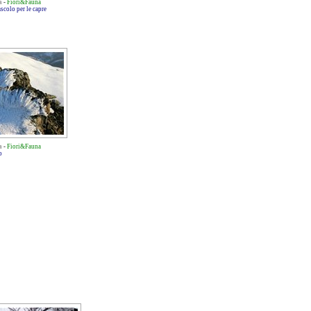
a
-
Fiori&Fauna
scolo per le capre
a
-
Fiori&Fauna
o