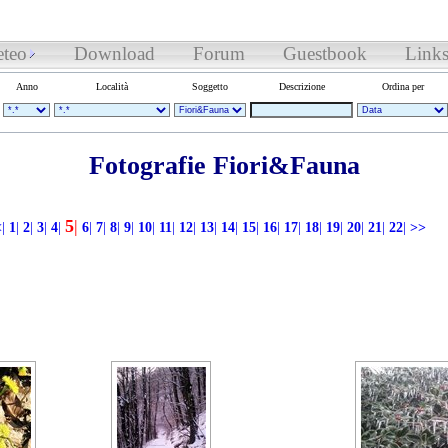
teo
Download
Forum
Guestbook
Link
Anno
Località
Soggetto
Descrizione
Ordina per
Fotografie Fiori&Fauna
5
|
<
|
1
|
2
|
3
|
4
|
6
|
7
|
8
|
9
|
10
|
11
|
12
|
13
|
14
|
15
|
16
|
17
|
18
|
19
|
20
|
21
|
22
|
>>