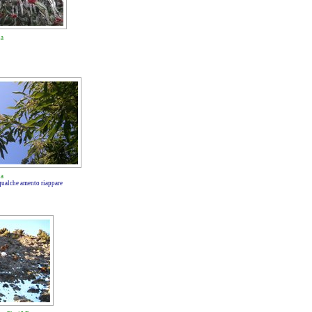
na
na
qualche amento riappare