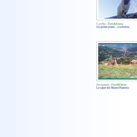
Casella
-
Fiori&Fauna
Un primo piano... a richiesta
Savignone
-
Fiori&Fauna
Le capre del Monte Pianetto