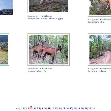
Savignone
-
Fiori&Fauna
Fotogeniche capre sul Monte Maggio
Savignone
-
Fiori&Fau
Può essermi utile?
Savignone
-
Fiori&Fauna
Savignone
-
Fiori&Fau
Le capre di Salvega
Le capre di Salvega
5
|
<<
|
1
|
2
|
3
|
4
|
6
|
7
|
8
|
9
|
10
|
11
|
12
|
13
|
14
|
15
|
16
|
17
|
18
|
19
|
20
|
21
|
22
|
>>