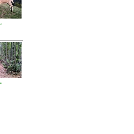
na
na