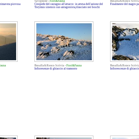
Savignone
-
Fiori&Fauna
Busalla&Ronco Scrivi
primavera piovosa
Cinipede del castagno all'attacco: in attesa dell'azione del
Finalmente del magro pa
Torymus sinensis suo antagonista,rilasciato nei boschi
Fauna
Busalla&Ronco Scrivia
-
Fiori&Fauna
Busalla&Ronco Scrivi
Infioresenze di ghiaccio al tramonto
Infiorescenze di ghiacci