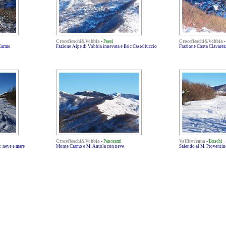
Crocefieschi&Vobbia
-
Paesi
Crocefieschi&Vobbia
 Carmo
Fazione Alpe di Vobbia innevata e Bric Castelluccio
Frazione Costa Clavarezz
Crocefieschi&Vobbia
-
Panorami
ValBrevenna
-
Boschi
: neve e mare
Monte Carmo e M. Antola con neve
Salendo al M. Proventino