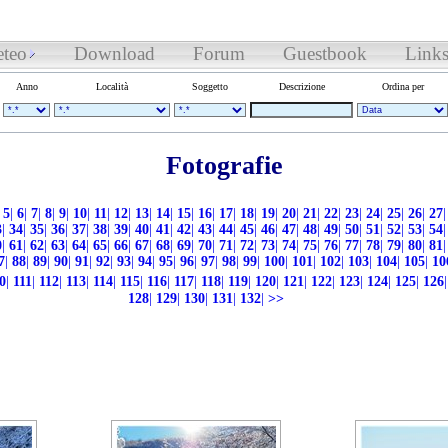
teo
Download
Forum
Guestbook
Link
Anno
Località
Soggetto
Descrizione
Ordina per
Fotografie
5
|
6
|
7
|
8
|
9
|
10
|
11
|
12
|
13
|
14
|
15
|
16
|
17
|
18
|
19
|
20
|
21
|
22
|
23
|
24
|
25
|
26
|
27
|
3
|
34
|
35
|
36
|
37
|
38
|
39
|
40
|
41
|
42
|
43
|
44
|
45
|
46
|
47
|
48
|
49
|
50
|
51
|
52
|
53
|
54
|
0
|
61
|
62
|
63
|
64
|
65
|
66
|
67
|
68
|
69
|
70
|
71
|
72
|
73
|
74
|
75
|
76
|
77
|
78
|
79
|
80
|
81
|
7
|
88
|
89
|
90
|
91
|
92
|
93
|
94
|
95
|
96
|
97
|
98
|
99
|
100
|
101
|
102
|
103
|
104
|
105
|
10
0
|
111
|
112
|
113
|
114
|
115
|
116
|
117
|
118
|
119
|
120
|
121
|
122
|
123
|
124
|
125
|
126
|
128
|
129
|
130
|
131
|
132
|
>>