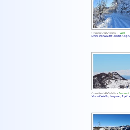
Crocefieschi&Vobbia
-
Boschi
Strada innevata tra Crebaia e Alpe
Crocefieschi&Vobbia
-
Panorami
Monte Castello, Reopasso, Alpi L