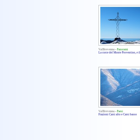
ValBrevenna
-
Panorami
La corce del Monte Proventino, e i
ValBrevenna
-
Paesi
Frazioni Carsi alto e Carsi basso