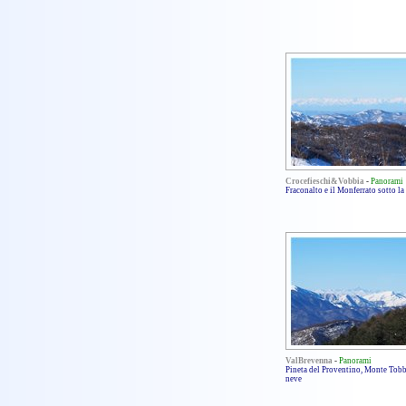
Crocefieschi&Vobbia
-
Panorami
Fraconalto e il Monferrato sotto la
ValBrevenna
-
Panorami
Pineta del Proventino, Monte Tobb
neve