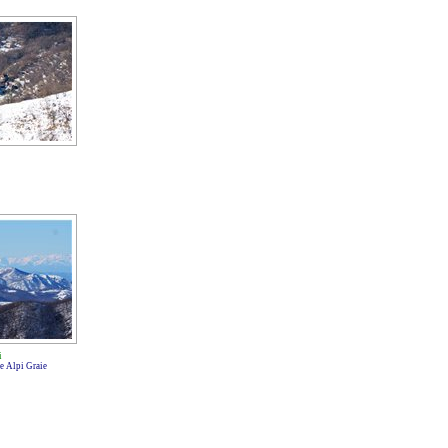
i
e Alpi Graie