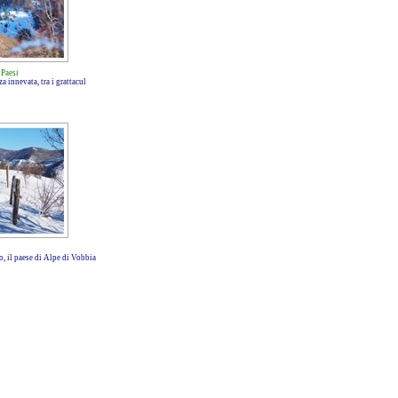
-
Paesi
a innevata, tra i grattacul
, il paese di Alpe di Vobbia