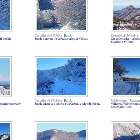
Crocefieschi&Vobbia
-
Boschi
Crocefieschi&Vobbia
 di Vobbia
Strada innevata tra Crebaia e Alpe di Vobbia
Cappelletta degli Alpini
Massiccio M. Rosa
Crocefieschi&Vobbia
-
Boschi
ValBrevenna
-
Panoram
epontine innevate
Strada ombrosa e innevata tra Crebaia e Alpe di Vobbia
Valico tra Valbrevenna e
Crocefischi-Alpe