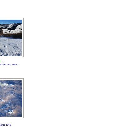
i
entino con neve
ta di neve