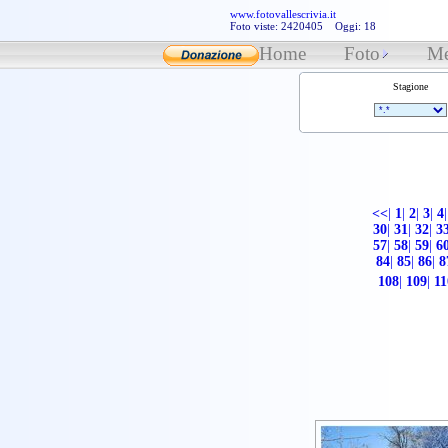
www.fotovallescrivia.it
Foto viste: 2420405 Oggi: 18
Home
Foto
Me
Stagione
<<
|
1
|
2
|
3
|
4
|
30
|
31
|
32
|
3
57
|
58
|
59
|
6
84
|
85
|
86
|
8
108
|
109
|
11