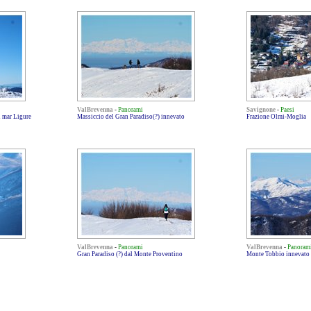
ValBrevenna
-
Panorami
Savignone
-
Paesi
l mar Ligure
Massiccio del Gran Paradiso(?) innevato
Frazione Olmi-Moglia
ValBrevenna
-
Panorami
ValBrevenna
-
Panoram
Gran Paradiso (?) dal Monte Proventino
Monte Tobbio innevato 