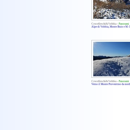
Crocefieschi&Vobbia
-
Panorami
Alpe di Vobbia, Monte Buio e M.
Crocefieschi&Vobbia
-
Panorami
Verso il Monte Proventino da nord