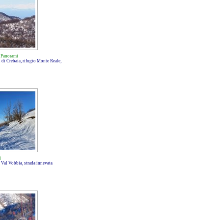
-
Panorami
 di Crebaia, rifugio Monte Reale,
i
 Val Vobbia, strada innevata