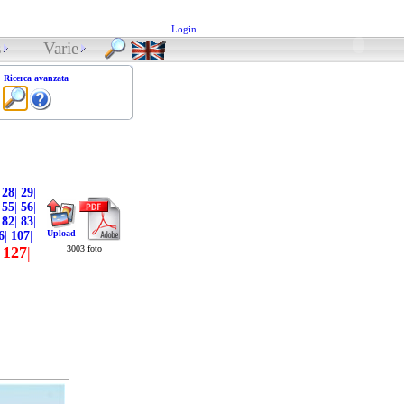
Login
s
Varie
Ricerca avanzata
28
|
29
|
55
|
56
|
82
|
83
|
Upload
6
|
107
|
127
|
3003 foto