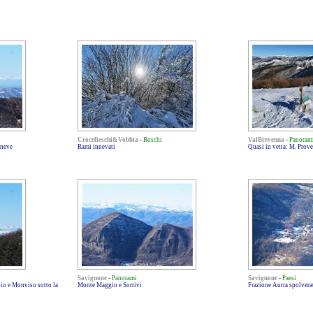
Crocefieschi&Vobbia
-
Boschi
ValBrevenna
-
Panoram
 neve
Rami innevati
Quasi in vetta: M. Prov
Savignone
-
Panorami
Savignone
-
Paesi
io e Monviso sotto la
Monte Maggio e Sorrivi
Frazione Autra spolvera