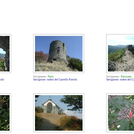
Savignone
-
Paesi
Savignone
-
Panorami
schi
Savignone: ruderi del Castello Fieschi
Savignone: ruderi del Ca