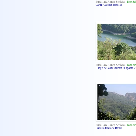
Busalla&Ronco Scrivia
-
Fiori&
Cardi (Carlina acaulis)
Busalla&Ronco Scrivia
-
Panora
Il lago della Busalletta in agosto 
Busalla&Ronco Scrivia
-
Panora
Busalla frazione Bastia