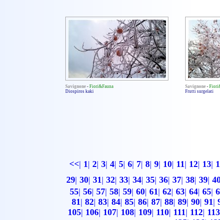
Savignone
-
Fiori&Fauna
Savignone
-
Fior
Diospiros kaki
Frutti surgelati
<<
|
1
|
2
|
3
|
4
|
5
|
6
|
7
|
8
|
9
|
10
|
11
|
12
|
13
|
1
29
|
30
|
31
|
32
|
33
|
34
|
35
|
36
|
37
|
38
|
39
|
4
55
|
56
|
57
|
58
|
59
|
60
|
61
|
62
|
63
|
64
|
65
|
6
81
|
82
|
83
|
84
|
85
|
86
|
87
|
88
|
89
|
90
|
91
|
105
|
106
|
107
|
108
|
109
|
110
|
111
|
112
|
113