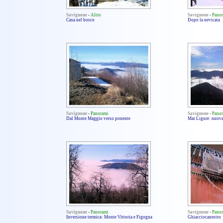
Savignone
-
Altro
Savignone
-
Pano
Casa nel bosco
Dopo la nevicata
Savignone
-
Panorami
Savignone
-
Pano
Dal Monte Maggio verso ponente
Mar Ligure: nuova
Savignone
-
Panorami
Savignone
-
Pano
Inversione termica: Monte Vittoria e Figogna
Ghiacciocanestro