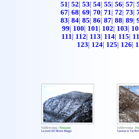
51
|
52
|
53
|
54
|
55
|
56
|
57
|
67
|
68
|
69
|
70
|
71
|
72
|
73
|
83
|
84
|
85
|
86
|
87
|
88
|
89
|
99
|
100
|
101
|
102
|
103
|
10
111
|
112
|
113
|
114
|
115
|
1
123
|
124
|
125
|
126
|
1
ValBrevenna
-
Panorami
ValBrevenna
-
Pae
La nord del Monte Maggi
Caserza in Val Br