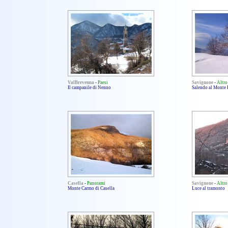
ValBrevenna
-
Paesi
Savignone
-
Altro
Il campanile di Nenno
Salendo al Monte 
Casella
-
Panorami
Savignone
-
Altro
Monte Carmo di Casella
Luce al tramonto