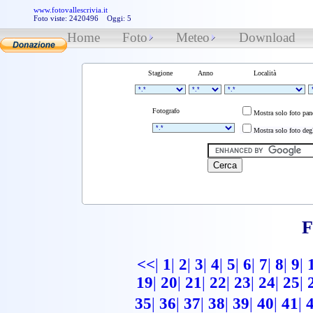
www.fotovallescrivia.it
Foto viste: 2420496 Oggi: 5
Home
Foto
Meteo
Download
Stagione
Anno
Località
Fotografo
Mostra solo foto pa
Mostra solo foto degl
F
<<
|
1
|
2
|
3
|
4
|
5
|
6
|
7
|
8
|
9
|
19
|
20
|
21
|
22
|
23
|
24
|
25
|
35
|
36
|
37
|
38
|
39
|
40
|
41
|