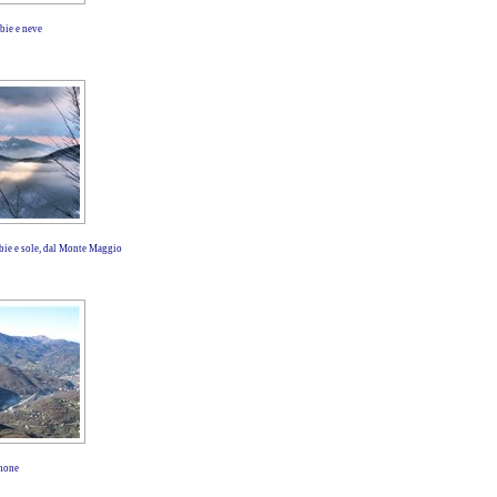
bie e neve
bbie e sole, dal Monte Maggio
gnone