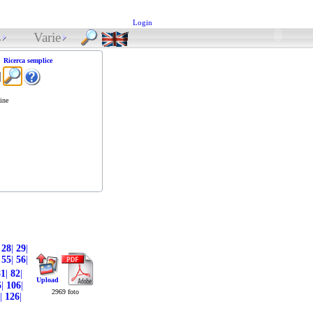
Login
s
Varie
Ricerca semplice
ine
28
|
29
|
55
|
56
|
81
|
82
|
Upload
5
|
106
|
2969 foto
|
126
|