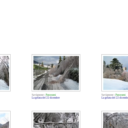
Savignone
-
Panorami
Savignone
-
Panorami
La gelata del 22 dicembre
La gelata del 22 dicemb