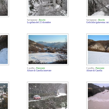
Savignone
-
Boschi
Savignone
-
Boschi
La gelata del 22 dicembre
Gelicidio/galaverna: mi
Casella
-
Panorami
Casella
-
Panorami
Alture di Casella innevate
Alture di Casella