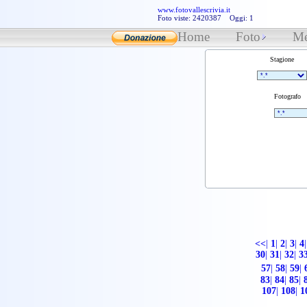
www.fotovallescrivia.it
Foto viste: 2420387 Oggi: 1
Home
Foto
Me
Stagione
Fotografo
<<
|
1
|
2
|
3
|
4
|
30
|
31
|
32
|
3
57
|
58
|
59
|
83
|
84
|
85
|
107
|
108
|
1