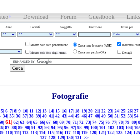
teo
Download
Forum
Guestbook
Link
Anno
Località
Soggetto
Descrizione
Ordina per
Mostra solo foto panoramiche
Rovescia l'ord
Cerca tutte le parole (AND)
Cerca una parola (OR)
Mostra solo foto degli utenti
Dettagli
Fotografie
5
|
6
|
7
|
8
|
9
|
10
|
11
|
12
|
13
|
14
|
15
|
16
|
17
|
18
|
19
|
20
|
21
|
22
|
23
|
24
|
25
|
26
|
27
|
3
|
34
|
35
|
36
|
37
|
38
|
39
|
40
|
41
|
42
|
43
|
44
|
45
|
46
|
47
|
48
|
49
|
50
|
51
|
52
|
53
|
54
|
61
|
60
|
62
|
63
|
64
|
65
|
66
|
67
|
68
|
69
|
70
|
71
|
72
|
73
|
74
|
75
|
76
|
77
|
78
|
79
|
80
|
86
|
87
|
88
|
89
|
90
|
91
|
92
|
93
|
94
|
95
|
96
|
97
|
98
|
99
|
100
|
101
|
102
|
103
|
104
|
10
09
|
110
|
111
|
112
|
113
|
114
|
115
|
116
|
117
|
118
|
119
|
120
|
121
|
122
|
123
|
124
|
125
127
|
128
|
129
|
130
|
131
|
>>