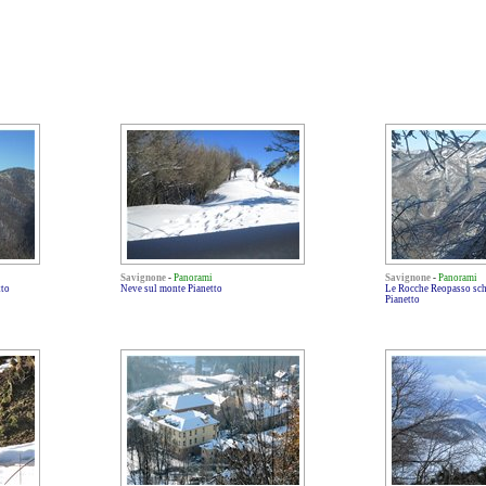
Savignone
-
Panorami
Savignone
-
Panorami
tto
Neve sul monte Pianetto
Le Rocche Reopasso sche
Pianetto