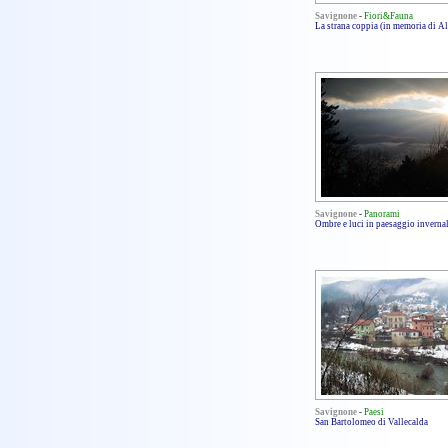
Savignone
-
Fiori&Fauna
La strana coppia (in memoria di A
Savignone
-
Panorami
Ombre e luci in paesaggio inverna
Savignone
-
Paesi
San Bartolomeo di Vallecalda