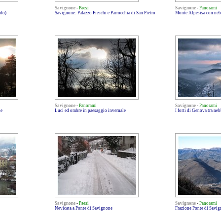
Savignone
-
Paesi
Savignone
-
Panorami
ldo)
Savignone: Palazzo Fieschi e Parrocchia di San Pietro
Monte Alpesisa con neb
Savignone
-
Panorami
Savignone
-
Panorami
le
Luci ed ombre in paesaggio invernale
I forti di Genova tra ne
Savignone
-
Paesi
Savignone
-
Panorami
Nevicata a Ponte di Savignone
Frazione Ponte di Savi