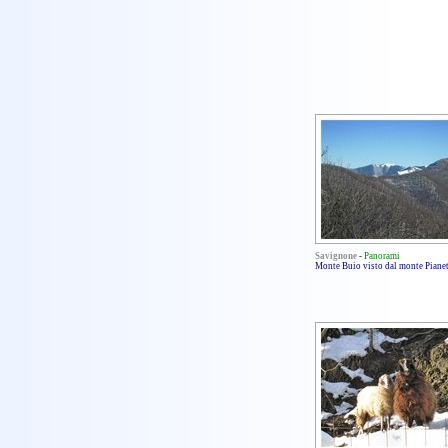
Savignone
-
Panorami
Monte Buio visto dal monte Piane