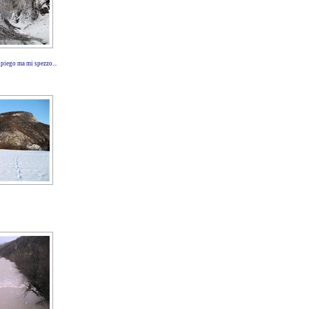
 piego ma mi spezzo...