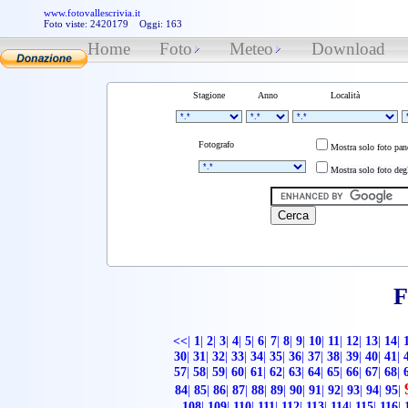
www.fotovallescrivia.it
Foto viste: 2420179 Oggi: 163
Home
Foto
Meteo
Download
Stagione
Anno
Località
Fotografo
Mostra solo foto pa
Mostra solo foto degl
F
<<
|
1
|
2
|
3
|
4
|
5
|
6
|
7
|
8
|
9
|
10
|
11
|
12
|
13
|
14
|
30
|
31
|
32
|
33
|
34
|
35
|
36
|
37
|
38
|
39
|
40
|
41
|
57
|
58
|
59
|
60
|
61
|
62
|
63
|
64
|
65
|
66
|
67
|
68
|
84
|
85
|
86
|
87
|
88
|
89
|
90
|
91
|
92
|
93
|
94
|
95
|
108
|
109
|
110
|
111
|
112
|
113
|
114
|
115
|
116
|