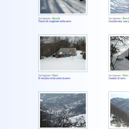
Savignone
-
Boschi
Savignone
-
Bosc
Tracce di cinghiale nella neve
Costalovaia: una s
Savignone
-
Paesi
Savignone
-
Paesi
Il vecchio ovile sotto la neve
Cumuli di neve