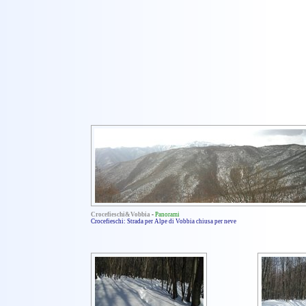
Crocefieschi&Vobbia
-
Panorami
Crocefieschi: Strada per Alpe di Vobbia chiusa per neve