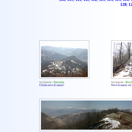
128
|
1
Savignone
-
Panorami
Savignone
-
Bosc
Ultima neve di marzo!
Neve di marzo sul