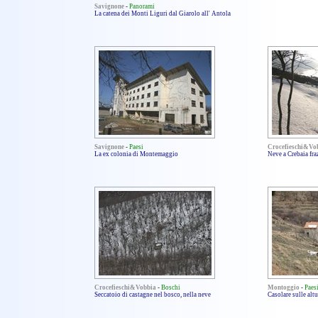
Savignone
-
Panorami
La catena dei Monti Liguri dal Giarolo all' Antola
Savignone
-
Paesi
Crocefieschi&Vo
La ex colonia di Montemaggio
Neve a Crebaia fra
Crocefieschi&Vobbia
-
Boschi
Montoggio
-
Paes
Seccatoio di castagne nel bosco, nella neve
Casolare sulle alt