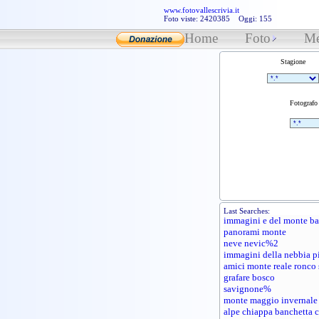
www.fotovallescrivia.it
Foto viste: 2420385 Oggi: 155
Home
Foto
Me
Stagione
Fotografo
Last Searches:
immagini e del monte b
panorami monte
neve nevic%2
immagini della nebbia p
amici monte reale ronco 
grafare bosco
savignone%
monte maggio invernale
alpe chiappa banchetta