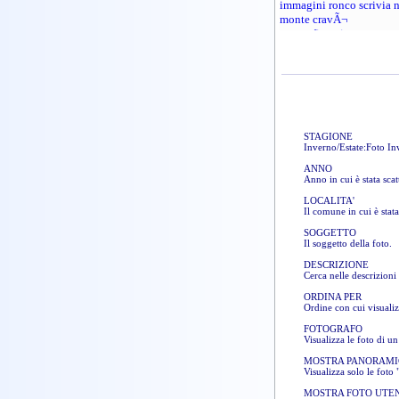
immagini ronco scrivia 
monte cravÃ¬
monte figne innevato
funghi della variet%u0
monte fuea
genova savignone mont
monte alpe porale
monte carmo sopra a bus
ferrata monte san bartol
ai piedi del monte
STAGIONE
g valle scrivia genov
Inverno/Estate:Foto Inve
immagini neve genova
ANNO
immagini con%
Anno in cui è stata sca
[typedescriptionprovide
LOCALITA'
cima monte maggio
Il comune in cui è stata 
panorama marassi genov
monte reale scrivia santu
SOGGETTO
Il soggetto della foto.
neve nevic ghiacci nevo
monte ar
DESCRIZIONE
boschi e prati localitÃ
Cerca nelle descrizioni
il bosco in autunno imm
ORDINA PER
gualdrÃƒÂ savignone
Ordine con cui visualiz
ruderi castelli croazia
FOTOGRAFO
fiore giglio del monte
Visualizza le foto di u
alta via monti liguri we
savignone localitÃ
MOSTRA PANORAMI
Visualizza solo le foto
assereto frazione di casel
monte monti
MOSTRA FOTO UTE