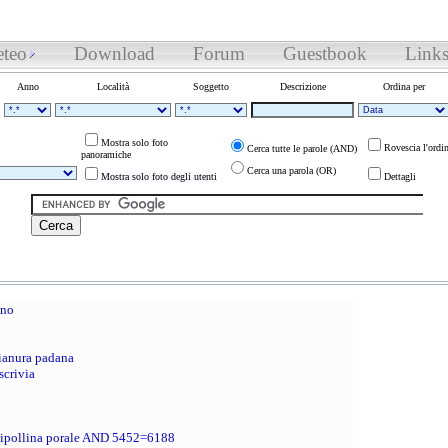
teo
Download
Forum
Guestbook
Link
Anno
Località
Soggetto
Descrizione
Ordina per
Mostra solo foto
Rovescia l'ordi
Cerca tutte le parole (AND)
panoramiche
Cerca una parola (OR)
Mostra solo foto degli utenti
Dettagli
ano
ianura padana
scrivia
 cipollina porale AND 5452=6188