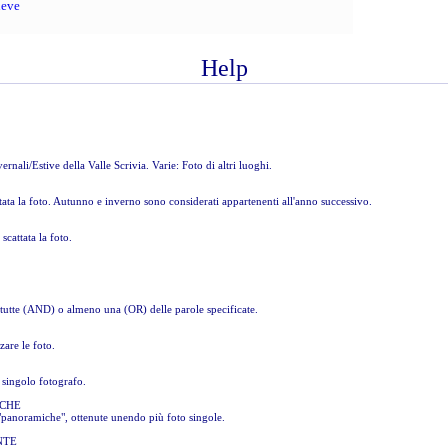
neve
0c3%2
Help
e maggio c
a
omro
rnali/Estive della Valle Scrivia. Varie: Foto di altri luoghi.
ttata la foto. Autunno e inverno sono considerati appartenenti all'anno successivo.
r(typeof(mytypedescriptionprovider))]
scattata la foto.
a
ario
ƒÆ’Ã‚Â %
 tutte (AND) o almeno una (OR) delle parole specificate.
agini
zare le foto.
n singolo fotografo.
bcam
CHE
 "panoramiche", ottenute unendo più foto singole.
la
NTE