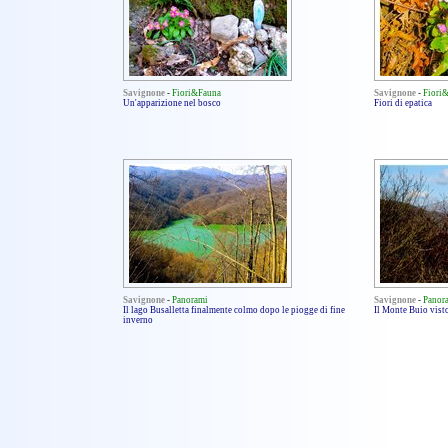
Savignone
-
Fiori&Fauna
Savignone
-
Fiori
Un'apparizione nel bosco
Fiori di epatica
Savignone
-
Panorami
Savignone
-
Panor
Il lago Busalletta finalmente colmo dopo le piogge di fine
Il Monte Buio visto
inverno