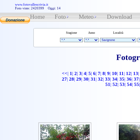
www.fotovallescrivia.it
Foto viste: 2420399 Oggi: 14
Home
Foto
Meteo
Download
Stagione
Anno
Località
Fotogr
<<
|
1
|
2
|
3
|
4
|
5
|
6
|
7
|
8
|
9
|
10
|
11
|
12
|
13
|
27
|
28
|
29
|
30
|
31
|
32
|
33
|
34
|
35
|
36
|
37
|
51
|
52
|
53
|
54
|
55
|