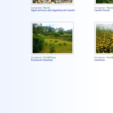
Savignone
-
Boschi
Savignone
-
Panor
Taglio del bosco alla Cappelletta del Castello
Castello Fieschi
Savignone
-
Fiori&Fauna
Savignone
-
Fiori
Fioritura di Oenothera
Ginestrino