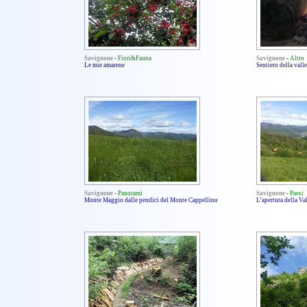
Savignone
-
Fiori&Fauna
Savignone
-
Altro
Le mie amarene
Sentiero della vall
Savignone
-
Panorami
Savignone
-
Paesi
Monte Maggio dalle pendici del Monte Cappellino
L’apertura della Val