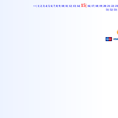
15
|
<<
|
1
|
2
|
3
|
4
|
5
|
6
|
7
|
8
|
9
|
10
|
11
|
12
|
13
|
14
|
16
|
17
|
18
|
19
|
20
|
21
|
22
|
23
51
|
52
|
53
|