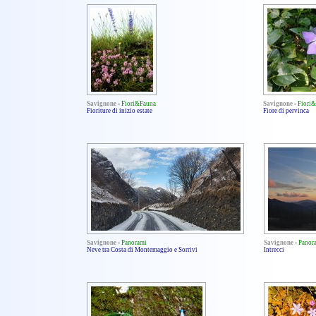
Savignone
-
Fiori&Fauna
Savignone
-
Fiori
Fioriture di inizio estate
Fiore di pervinca
Savignone
-
Panorami
Savignone
-
Panor
Neve tra Costa di Montemaggio e Sorrivi
Intrecci