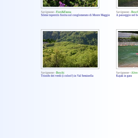
Savignone
-
Fiori&Fauna
Savignone
-
Bosc
Silene rupestris fiorita sul conglomerato di Monte Maggio
A passeggio nel b
Savignone
-
Boschi
Savignone
-
Altro
Trionfo dei verdi (i colori!) in Val Seminella
Kajak in gara