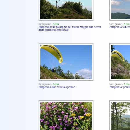
Savignone
-
Altro
Savignone
-
Altro
Parapendio: un passaggio sul Monte Maggio alla ricerca
Parapendio: ed ecc
della corrente ascensionale
Savignone
-
Altro
Savignone
-
Altro
Parapendio fase 2: tutto a posto?
Parapendio: pronti