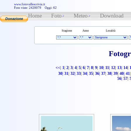
www.fotovallescrivia.it
Foto viste: 2420079 Oggi: 62
Home
Foto
Meteo
Download
Stagione
Anno
Località
Fotogr
<<
|
1
|
2
|
3
|
4
|
5
|
6
|
7
|
8
|
9
|
10
|
11
|
12
|
13
|
14
|
30
|
31
|
32
|
33
|
34
|
35
|
36
|
37
|
38
|
39
|
40
|
41
|
56
|
57
|