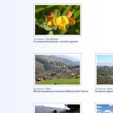
Savignone
-
Fiori&Fauna
Un comune fiore dei prati: coronilla vaginalis
Savignone
-
Paesi
Savignone
-
Paesi
Ritorna la primavera al santuario Madonna della Vittoria
Savignone adagiat