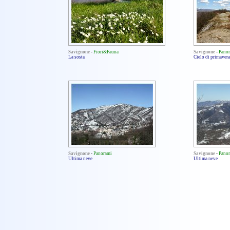
Savignone
-
Fiori&Fauna
Savignone
-
Pano
La sosta
Cielo di primavera
Savignone
-
Panorami
Savignone
-
Pano
Ultima neve
Ultima neve