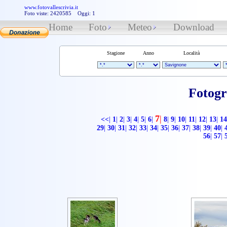
www.fotovallescrivia.it
Foto viste: 2420585 Oggi: 1
Home
Foto
Meteo
Download
Stagione
Anno
Località
Fotogr
7
|
<<
|
1
|
2
|
3
|
4
|
5
|
6
|
8
|
9
|
10
|
11
|
12
|
13
|
14
29
|
30
|
31
|
32
|
33
|
34
|
35
|
36
|
37
|
38
|
39
|
40
|
56
|
57
|