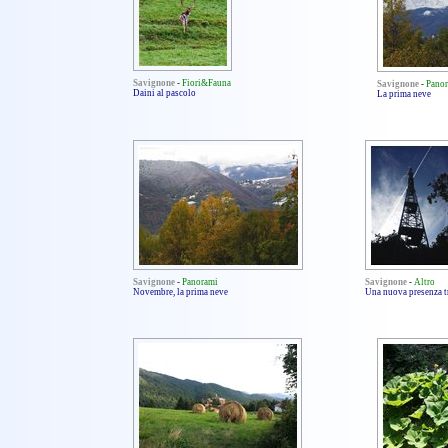
Savignone
-
Fiori&Fauna
Savignone
-
Pano
Daini al pascolo
La prima neve
Savignone
-
Panorami
Savignone
-
Altro
Novembre, la prima neve
Una nuova presenza t