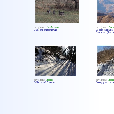
Savignone
-
Fiori&Fauna
Savignone
-
Pano
Daini che chiacchierano
La cappelletta del 
Giacoboni (Ronco 
Savignone
-
Boschi
Savignone
-
Bosc
Sulla via del Pianetto
Passeggiata con os