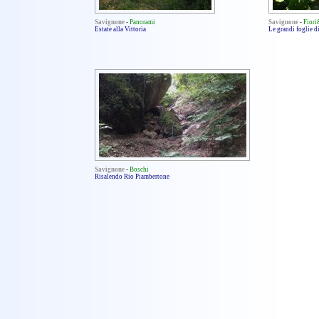
Savignone
-
Panorami
Savignone
-
Fior
Estate alla Vittoria
Le grandi foglie d
Savignone
-
Boschi
Risalendo Rio Piambertone