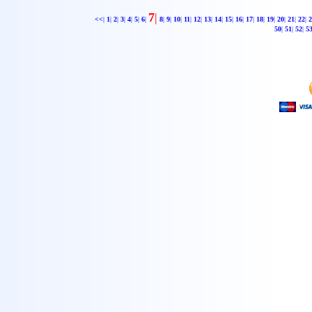
7
|
<<
|
1
|
2
|
3
|
4
|
5
|
6
|
8
|
9
|
10
|
11
|
12
|
13
|
14
|
15
|
16
|
17
|
18
|
19
|
20
|
21
|
22
|
2
50
|
51
|
52
|
5