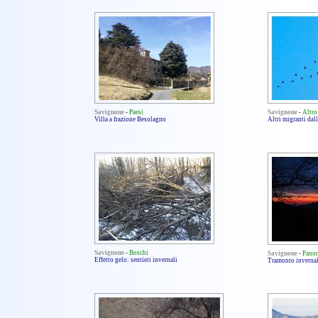
Savignone
-
Paesi
Savignone
-
Altro
Villa a frazione Besolagno
Altri migranti dal
Savignone
-
Boschi
Savignone
-
Pano
Effetto gelo: sentieri invernali
Tramonto invernale