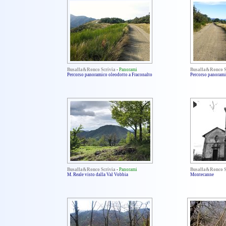
Busalla&Ronco Scrivia
-
Panorami
Busalla&Ronco S
Percorso panoramico oleodotto a Fraconalto
Percorso panorami
Busalla&Ronco Scrivia
-
Panorami
Busalla&Ronco S
M. Reale visto dalla Val Vobbia
Montecanne