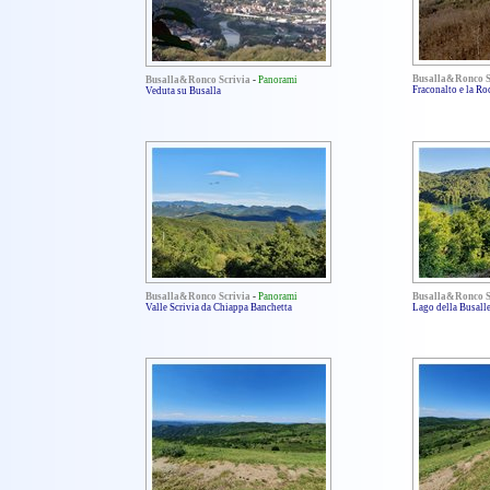
Busalla&Ronco S
Busalla&Ronco Scrivia
-
Panorami
Fraconalto e la Ro
Veduta su Busalla
Busalla&Ronco Scrivia
-
Panorami
Busalla&Ronco S
Valle Scrivia da Chiappa Banchetta
Lago della Busalle