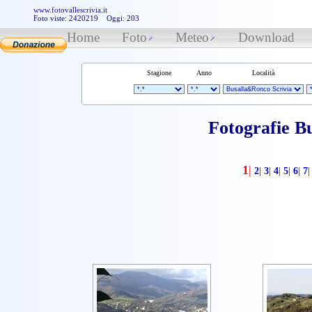
www.fotovallescrivia.it
Foto viste: 2420219 Oggi: 203
Home
Foto
Meteo
Download
Stagione
Anno
Località
Fotografie B
1
|
2
|
3
|
4
|
5
|
6
|
7
|