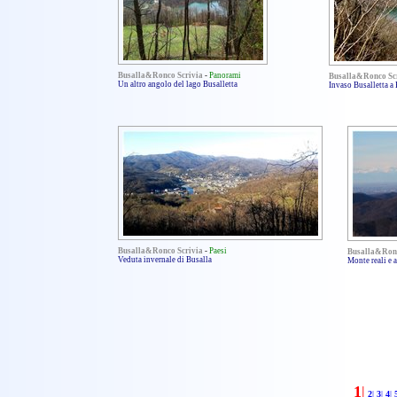
Busalla&Ronco Scrivia
-
Panorami
Busalla&Ronco Sc
Un altro angolo del lago Busalletta
Invaso Busalletta a
Busalla&Ronco Scrivia
-
Paesi
Busalla&Ronc
Veduta invernale di Busalla
Monte reali e
1
|
2
|
3
|
4
|