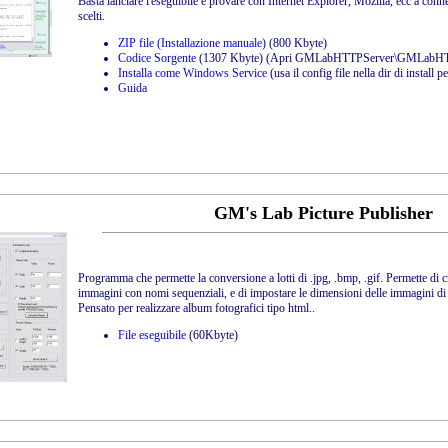
Basta lanciare l'eseguibile e provare con Internet Explorer, Mozilla, ecc a connet
scelti.
ZIP file (Installazione manuale)
(800 Kbyte)
Codice Sorgente
(1307 Kbyte) (Apri GMLabHTTPServer\GMLabHTT
Installa come Windows Service
(usa il config file nella dir di install 
Guida
GM's Lab Picture Publisher
Programma che permette la conversione a lotti di .jpg, .bmp, .gif. Permette di 
immagini con nomi sequenziali, e di impostare le dimensioni delle immagini di 
Pensato per realizzare album fotografici tipo html..
File eseguibile
(60Kbyte)