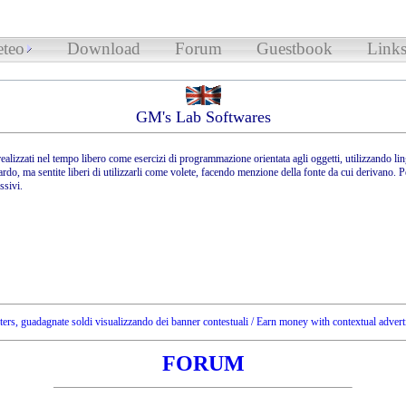
teo
Download
Forum
Guestbook
Link
GM's Lab Softwares
ealizzati nel tempo libero come esercizi di programmazione orientata agli oggetti, utilizzando
ardo, ma sentite liberi di utilizzarli come volete, facendo menzione della fonte da cui derivano. 
sivi.
rs, guadagnate soldi visualizzando dei banner contestuali / Earn money with contextual adver
FORUM