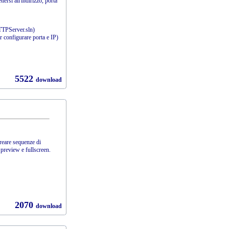
tersi all'indirizzo, porta
PServer.sln)
per configurare porta e IP)
5522
download
creare sequenze di
preview e fullscreen.
2070
download