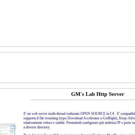
GM's Lab Http Server
E' un web server multi-thread realizzato OPEN SOURCE in C# . E' compatibi
supporta il file resuming (typo Download Accelerator o GetRight), Keep-Alive
relativamente veloce e stabile. Permettedi configurare più indirizzi IP e porte su 
a diverse directory.