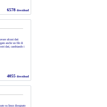
6578
download
avare alcuni dati
legato anche un file di
ostri dati, cambiando i
4055
download
sato su linux disegnato