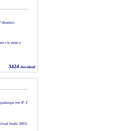
P dinamico.
emo e lo metto a
3424
download
qualunque rete IP. E'
 Visual Studio 2003)