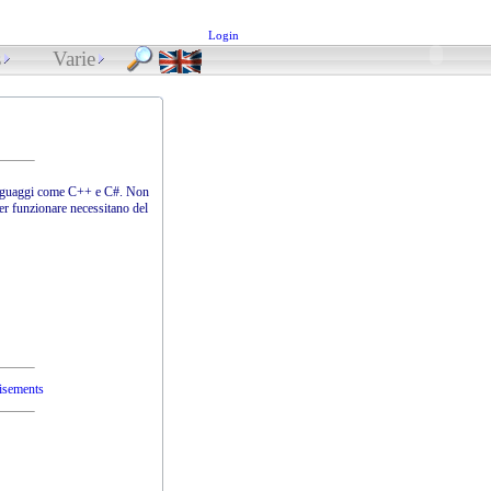
Login
s
Varie
 linguaggi come C++ e C#. Non
Per funzionare necessitano del
tisements