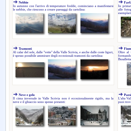
Nebbie
Farf
In autunno con l'arrivo di temperature fredde, cominciano a manifestarsi
In primav
le nebbie, che riescono a creare paesaggi da cartolina:
alle foto
esemplari 
Tramonti
Fium
Al calar del sole, dalle "vette" della Valle Scrivia, e anche dalle coste liguri,
Oltre al 
è spesso possibile ammirare degli eccezionali tramonti da cartolina:
formando 
Busalletta
Neve e gelo
Paes
Il cima invernale in Valle Scrivia non è eccezionalmente rigido, ma la
L'alta Va
neve e il ghiaccio sono spesso presenti:
puoi trova