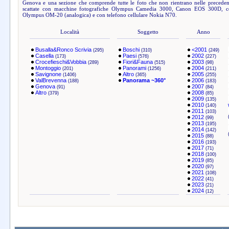
Genova e una sezione che comprende tutte le foto che non rientrano nelle precedenti
scattate con macchine fotografiche Olympus Camedia 3000, Canon EOS 300D, c
Olympus OM-20 (analogica) e con telefono cellulare Nokia N70.
Località
Soggetto
Anno
Busalla&Ronco Scrivia
Boschi
<2001
(295)
(310)
(249)
Casella
Paesi
2002
(173)
(576)
(227)
Crocefieschi&Vobbia
Fiori&Fauna
2003
(289)
(515)
(98)
Montoggio
Panorami
2004
(201)
(1256)
(211)
Savignone
Altro
2005
(1406)
(365)
(255)
ValBrevenna
Panorama ~360°
2006
(188)
(183)
Genova
2007
(91)
(84)
Altro
2008
(379)
(85)
2009
(135)
2010
(140)
2011
(103)
2012
(99)
2013
(195)
2014
(142)
2015
(88)
2016
(193)
2017
(71)
2018
(100)
2019
(85)
2020
(97)
2021
(108)
2022
(41)
2023
(21)
2024
(12)