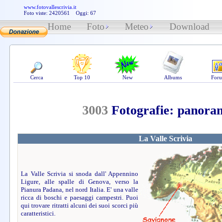
www.fotovallescrivia.it
Foto viste: 2420561 Oggi: 67
Home
Foto
Meteo
Download
Cerca
Top 10
New
Albums
For
3003
Fotografie: panorami
La Valle Scrivia
La Valle Scrivia si snoda dall' Appennino
Ligure, alle spalle di Genova, verso la
Pianura Padana, nel nord Italia. E' una valle
ricca di boschi e paesaggi campestri. Puoi
qui trovare ritratti alcuni dei suoi scorci più
caratteristici.