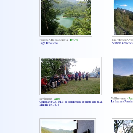
Busalla&Ronco Scrivia
-
Boschi
Crocefieschi&Vo
Lago Busalletta
Sentiero Crocefie
ValBrevenna
-
Pan
Savignone
-
Altro
La frazione Frassin
Centenario CAI ULE: si commemora la prima gita al M.
Maggio del 1914