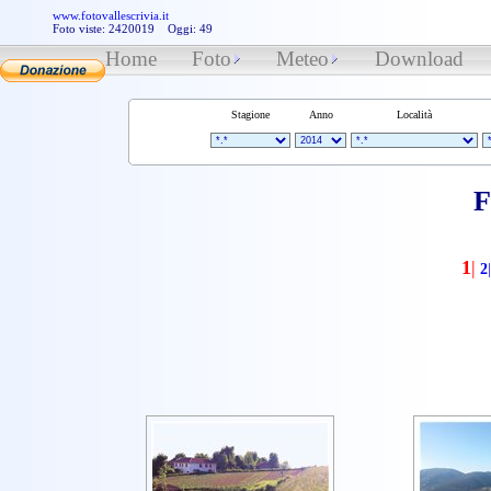
www.fotovallescrivia.it
Foto viste: 2420019 Oggi: 49
Home
Foto
Meteo
Download
Stagione
Anno
Località
F
1
|
2
|