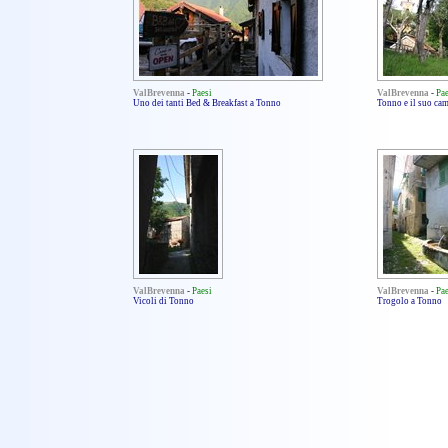
ValBrevenna
-
Paesi
ValBrevenna
-
Pae
Uno dei tanti Bed & Breakfast a Tonno
Tonno e il suo ca
ValBrevenna
-
Paesi
ValBrevenna
-
Pae
Vicoli di Tonno
Trogolo a Tonno