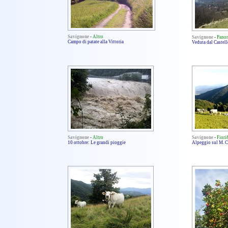
Savignone
-
Altro
Savignone
-
Pano
Campo di patate alla Vittoria
Veduta dal Castell
Savignone
-
Altro
Savignone
-
Fior
10 ottobre: Le grandi pioggie
Alpeggio sul M. C