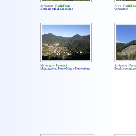
Savignone
-
Fiori&Fauna
Altro
-
Fiori&Fau
Alpeggio sul M. Cappellino
Corbezzolo
Montoggio
-
Panorami
Savignone
-
Pano
Montoggio tra Monte Moro e Monte Acuto
Boschi e conglom