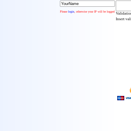
Please
login
, otherwise your IP will be logged
Validati
Insert va