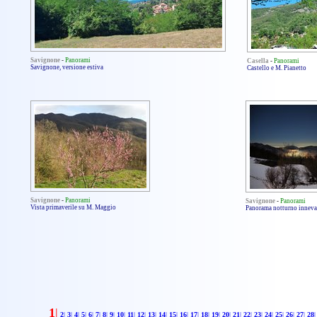
Savignone
-
Panorami
Casella
-
Panorami
Savignone, versione estiva
Castello e M. Pianetto
Savignone
-
Panorami
Savignone
-
Panorami
Vista primaverile su M. Maggio
Panorama notturno inneva
1
|
2
|
3
|
4
|
5
|
6
|
7
|
8
|
9
|
10
|
11
|
12
|
13
|
14
|
15
|
16
|
17
|
18
|
19
|
20
|
21
|
22
|
23
|
24
|
25
|
26
|
27
|
28
|