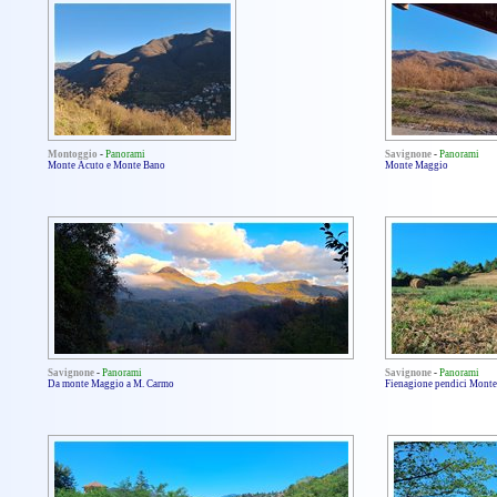
Montoggio
-
Panorami
Savignone
-
Panorami
Monte Acuto e Monte Bano
Monte Maggio
Savignone
-
Panorami
Savignone
-
Panorami
Da monte Maggio a M. Carmo
Fienagione pendici Monte