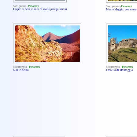
Savignone
-
Panorami
Savignone
-
Panorami
Un po' di neve in anni di scarse precipitazioni
Monte Maggio, versante o
Montoggio
-
Panorami
Montoggio
-
Panorami
Monte Acuto
Castello di Montoggio