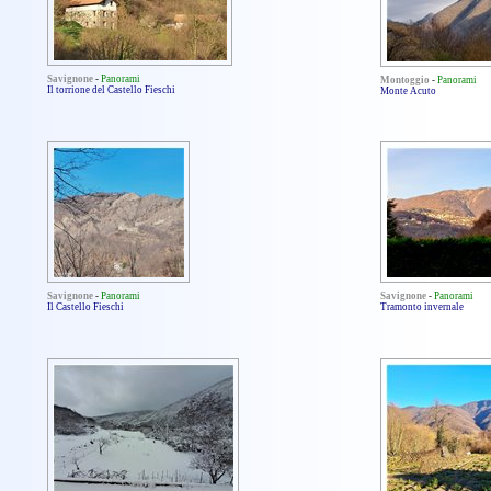
Savignone
-
Panorami
Montoggio
-
Panorami
Il torrione del Castello Fieschi
Monte Acuto
Savignone
-
Panorami
Savignone
-
Panorami
Il Castello Fieschi
Tramonto invernale