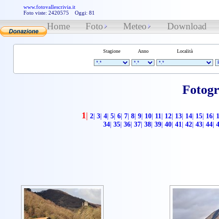
www.fotovallescrivia.it
Foto viste: 2420575 Oggi: 81
Home
Foto
Meteo
Download
Stagione
Anno
Località
Fotogr
1
|
2
|
3
|
4
|
5
|
6
|
7
|
8
|
9
|
10
|
11
|
12
|
13
|
14
|
15
|
16
|
34
|
35
|
36
|
37
|
38
|
39
|
40
|
41
|
42
|
43
|
44
|