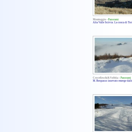
Montoggio
-
Panorami
Alta Valle Scrivia: La conca di Tor
Crocefieschi&Vobbia
-
Panorami
M. Reopasso innevato emerge dall