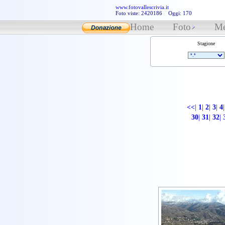
www.fotovallescrivia.it
Foto viste: 2420186 Oggi: 170
Home
Foto
Me
Stagione
<<
|
1
|
2
|
3
|
4
|
30
|
31
|
32
|