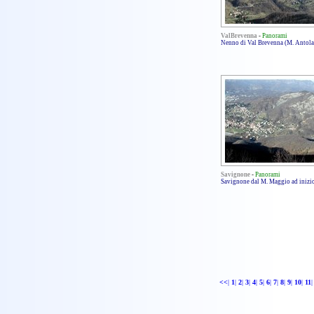
ValBrevenna
-
Panorami
Nenno di Val Brevenna (M. Antola
Savignone
-
Panorami
Savignone dal M. Maggio ad inizi
<<
|
1
|
2
|
3
|
4
|
5
|
6
|
7
|
8
|
9
|
10
|
11
|