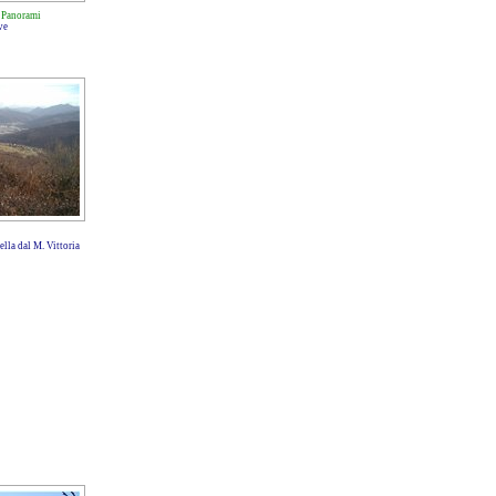
-
Panorami
ve
lla dal M. Vittoria