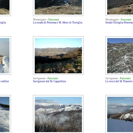
Montoggio
-
Panorami
Montoggio
-
Panorami
riglia
La strada di Pentema e M. Moro di Torriglia
Strada Torriglia-Pentem
Savignone
-
Panorami
Savignone
-
Panorami
e nebbie
Savignone dal M. Cappellino
Le rocce del M. Pianetto