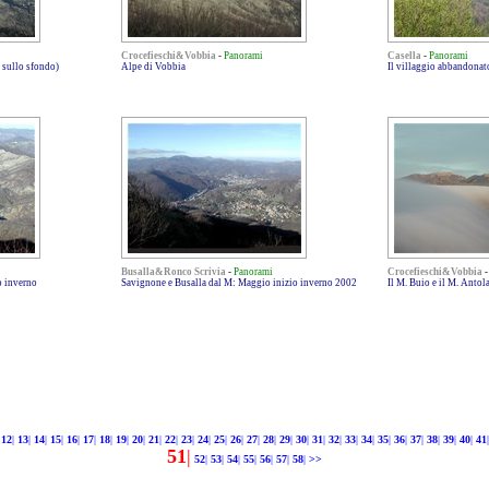
Crocefieschi&Vobbia
-
Panorami
Casella
-
Panorami
 sullo sfondo)
Alpe di Vobbia
Il villaggio abbandonato
Busalla&Ronco Scrivia
-
Panorami
Crocefieschi&Vobbia
o inverno
Savignone e Busalla dal M: Maggio inizio inverno 2002
Il M. Buio e il M. Anto
12
|
13
|
14
|
15
|
16
|
17
|
18
|
19
|
20
|
21
|
22
|
23
|
24
|
25
|
26
|
27
|
28
|
29
|
30
|
31
|
32
|
33
|
34
|
35
|
36
|
37
|
38
|
39
|
40
|
41
|
51
|
52
|
53
|
54
|
55
|
56
|
57
|
58
|
>>