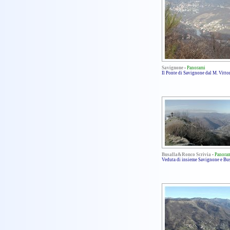
Savignone
-
Panorami
Il Ponte di Savignone dal M. Vitto
Busalla&Ronco Scrivia
-
Panora
Veduta di insieme Savignone e Bu