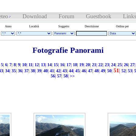
teo
Download
Forum
Guestbook
Link
Anno
Località
Soggetto
Descrizione
Ordina per
Fotografie Panorami
5
|
6
|
7
|
8
|
9
|
10
|
11
|
12
|
13
|
14
|
15
|
16
|
17
|
18
|
19
|
20
|
21
|
22
|
23
|
24
|
25
|
26
|
27
|
51
|
33
|
34
|
35
|
36
|
37
|
38
|
39
|
40
|
41
|
42
|
43
|
44
|
45
|
46
|
47
|
48
|
49
|
50
|
52
|
53
|
56
|
57
|
58
|
>>