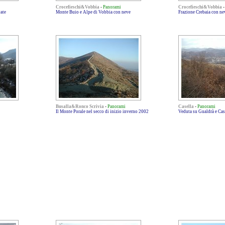
Crocefieschi&Vobbia
-
Panorami
Crocefieschi&Vobbia
ate
Monte Buio e Alpe di Vobbia con neve
Frazione Crebaia con ne
Busalla&Ronco Scrivia
-
Panorami
Casella
-
Panorami
Il Monte Porale nel secco di inizio inverno 2002
Veduta su Gualdrà e Case