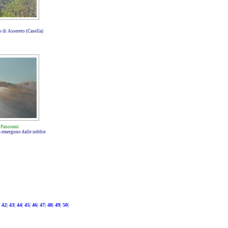
 di Assereto (Casella)
-
Panorami
la emergono dalle nebbie
42
|
43
|
44
|
45
|
46
|
47
|
48
|
49
|
50
|