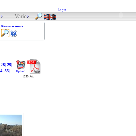
Login
s
Varie
Ricerca avanzata
28
|
29
|
54
|
55
|
Upload
1253 foto