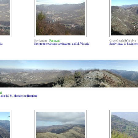
Savignone
-
Panorami
Crocefieschi&Vobbia
ria
Savignone e alcune sue frazioni dal M. Vittoria
Sorrivi fraz. di Savigno
mi
salla dal M. Maggio in dicembre