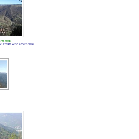
-
Panorami
ne: veduta verso Crocefieschi