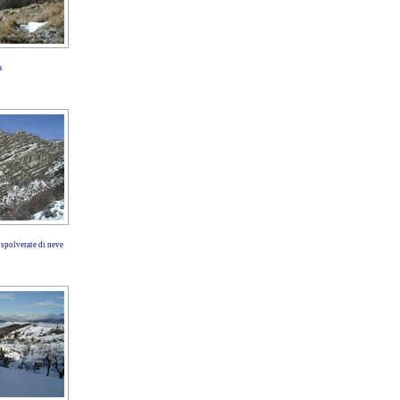
a
 spolverate di neve