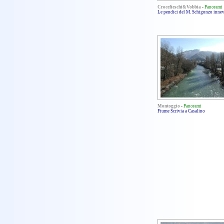
Crocefieschi&Vobbia
-
Panorami
Le pendici del M. Schigonzo innev
Montoggio
-
Panorami
Fiume Scrivia a Casalino