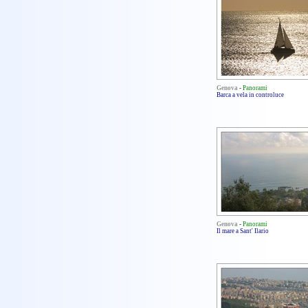
Genova
-
Panorami
Barca a vela in controluce
Genova
-
Panorami
Il mare a Sant' Ilario