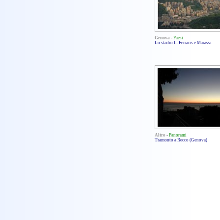
Genova
-
Paesi
Lo stadio L. Ferraris e Marassi
Altro
-
Panorami
Tramonto a Recco (Genova)