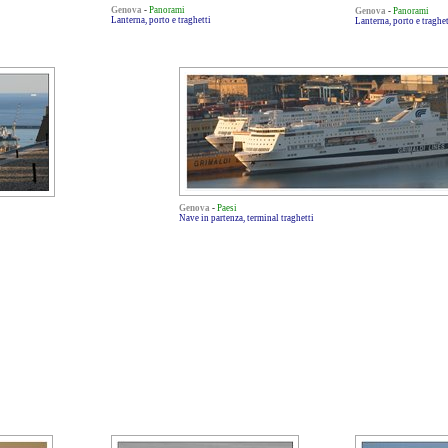
Genova
-
Panorami
Genova
-
Panorami
Lanterna, porto e traghetti
Lanterna, porto e traghet
Genova
-
Paesi
Nave in partenza, terminal traghetti