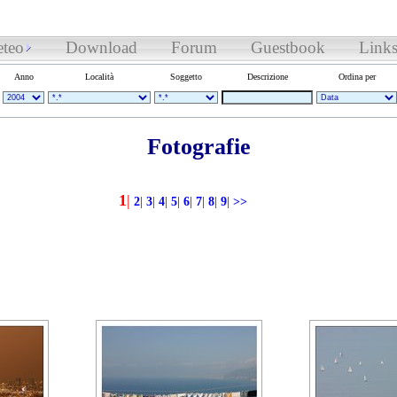
teo
Download
Forum
Guestbook
Link
Anno
Località
Soggetto
Descrizione
Ordina per
Fotografie
1
|
2
|
3
|
4
|
5
|
6
|
7
|
8
|
9
|
>>