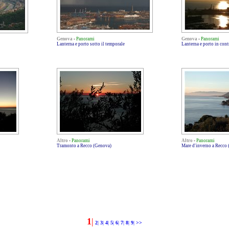
Genova
-
Panorami
Genova
-
Panorami
Lanterna e porto sotto il temporale
Lanterna e porto in cont
Altro
-
Panorami
Altro
-
Panorami
Tramonto a Recco (Genova)
Mare d'inverno a Recco
1
|
2
|
3
|
4
|
5
|
6
|
7
|
8
|
9
|
>>