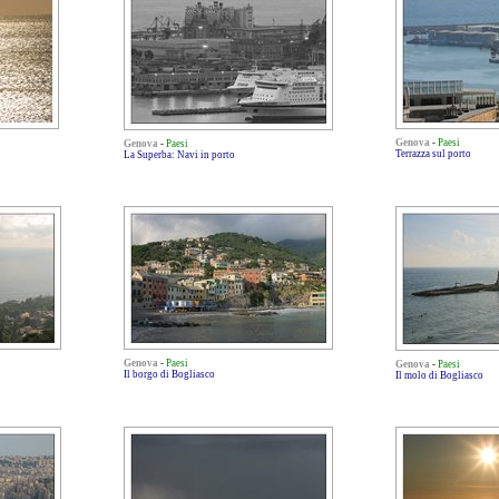
Genova
-
Paesi
Genova
-
Paesi
Terrazza sul porto
La Superba: Navi in porto
Genova
-
Paesi
Genova
-
Paesi
Il borgo di Bogliasco
Il molo di Bogliasco