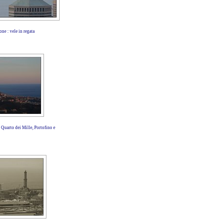
one : vele in regata
Quarto dei Mille, Portofino e