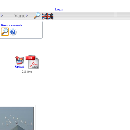
Login
s
Varie
Ricerca avanzata
Upload
211 foto