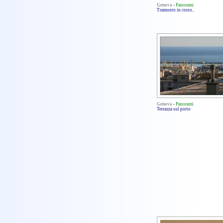
Genova
-
Panorami
Tramonto in corso..
Genova
-
Panorami
Terrazza sul porto