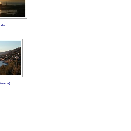
roluce
 (Genova)