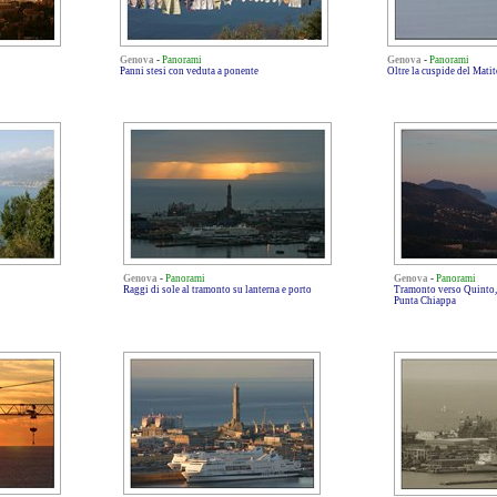
Genova
-
Panorami
Genova
-
Panorami
Panni stesi con veduta a ponente
Oltre la cuspide del Matit
Genova
-
Panorami
Genova
-
Panorami
Raggi di sole al tramonto su lanterna e porto
Tramonto verso Quinto, 
Punta Chiappa