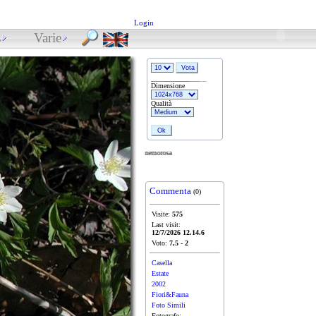
Login
s
Varie
Dimensione
Qualità
Anemone nemorosa
Commenta
(0)
Visite:
575
Last visit:
12/7/2026 12.14.6
Voto:
7,5
-
2
Casella
Estate
2002
Fiori&Fauna
Foto Simili
Fotografo: