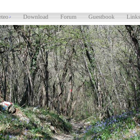
teo
Download
Forum
Guestbook
Link