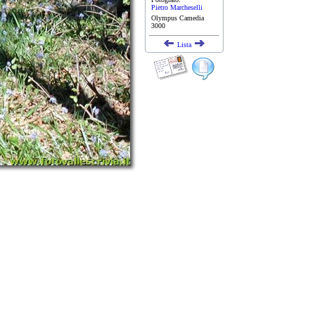
Pietro Marcheselli
Olympus Camedia
3000
Lista