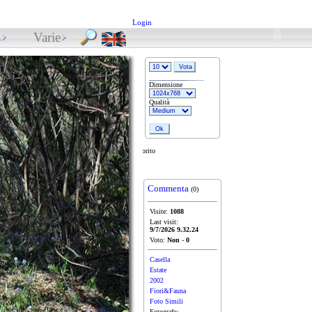
Login
s
Varie
Dimensione
Qualità
Sottobosco fiorito
Commenta
(0)
Visite:
1088
Last visit:
9/7/2026 9.32.24
Voto:
Non
-
0
Casella
Estate
2002
Fiori&Fauna
Foto Simili
Fotografo: