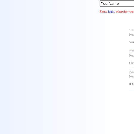
Please
login
, otherwise your
13/
No
Veri
7/2
No
Quot
27/
No
Il f