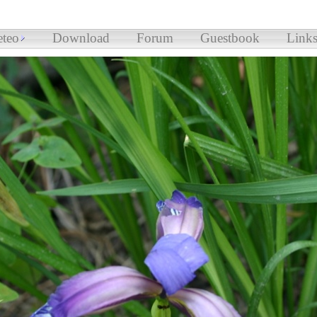
teo
Download
Forum
Guestbook
Link