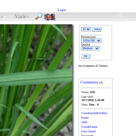
Login
s
Varie
Dimensione
Qualità
Fiore di Cypripedium calceolus (scarpetta di Venere)
Commenta
(3)
Visite:
670
Last visit:
14/7/2026 3.58.48
Voto:
Non
-
0
Crocefieschi&Vobbia
Estate
2005
Fiori&Fauna
Foto Simili
Fotografo: