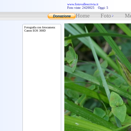
www.fotovallescrivia.it
Foto viste: 2420025 Oggi: 5
Home
Foto
Me
Fotografia con fotocamera:
Canon EOS 300D