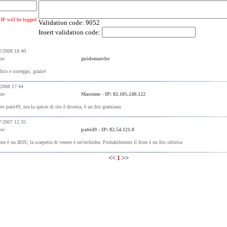
 IP will be logged
Validation code:
9052
Insert validation code:
2/2008 18.40
me:
guidomarche
fico e correggo, grazie!
/2008 17.44
me:
Massimo - IP: 82.105.240.122
o patri49, ma la specie di iris è diversa, è un Iris graminea
7/2007 12.35
me:
patri49 - IP: 82.54.121.8
iore è un IRIS; la scarpetta di venere è un'orchidea. Probabilmente il fiore è un Iris sibirica
<<
>>
1