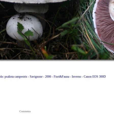
iolo: psaliota campestris - Savignone - 2006 - Fiori&Fauna - Inverno - Canon EOS 300D
Commenta