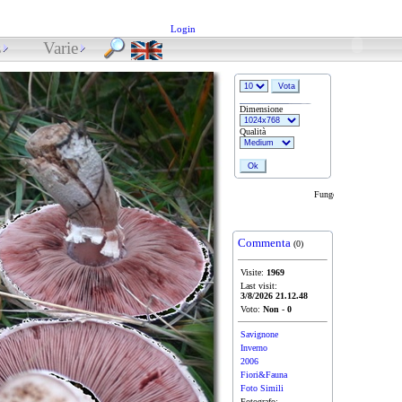
Login
s
Varie
Dimensione
Qualità
Fungo prataiolo: psaliota c
Commenta
(0)
Visite:
1969
Last visit:
3/8/2026 21.12.48
Voto:
Non
-
0
Savignone
Inverno
2006
Fiori&Fauna
Foto Simili
Fotografo: