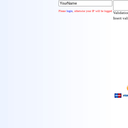
Please
login
, otherwise your IP will be logged
Validatio
Insert va