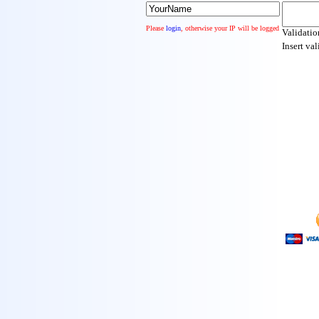
Please
login
, otherwise your IP will be logged
Validati
Insert va