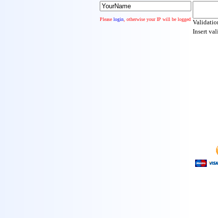
Please
login
, otherwise your IP will be logged
Validati
Insert va