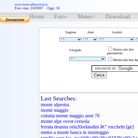
www.fotovallescrivia.it
Foto viste: 2420067 Oggi: 50
Home
Foto
Meteo
Download
Stagione
Anno
Località
Mostra solo foto
Fotografo
panoramiche
Mostra solo foto deg
Last Searches:
monte alpesisa
monte maggio
colonia monte maggio anni 70
monte alpe ovest cerisola
ferrata deanna orla20orlandini â€“ rocchehi [ge]
meteo a monte banca in montoggio
vendita case loc. gualdr%u00c3%u0192%u00c2 s