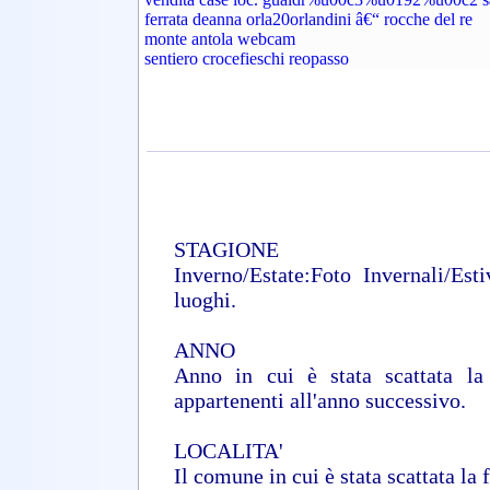
ferrata deanna orla20orlandini â€“ rocche del re
monte antola webcam
sentiero crocefieschi reopasso
fiume scrivia montoggio
vendita case loc. gualdrÃƒÆ’%2
montoggio monte bano
localita porale busalla
fiume scrivia ÃƒÆ’Ã‚Â¨ a
vendita case loc. gualdrÃƒÂ sa
valle del lemme gavi
brina
ex colonia monte maggio
STAGIONE
ferrata deanna orla20orlandini passo -crocefieschi
Inverno/Estate:Foto Invernali/Esti
monte alpe porale
monte maggio ronco
luoghi.
monte maggio casella
ferrata deanna orla20orlandini %u00e2%u20ac%u
ANNO
savignone monte figogna
Anno in cui è stata scattata la
monte maggio neve
busalla webcam
appartenenti all'anno successivo.
madonna della guardia genova
panorama alpi dagli appennini
LOCALITA'
monte mia
la scrivia fiume
Il comune in cui è stata scattata la 