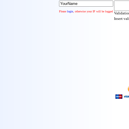
Please
login
, otherwise your IP will be logged
Validati
Insert va