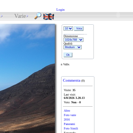
Login
s
Varie
Dimensione
Qualità
Barranco de las Damas/Gran Valle.
Commenta
(0)
Visite:
35
Last visit:
6/8/2026 3.20.13
Voto:
Non
-
0
Altro
Foto varie
2016
Panorami
Foto Simili
Fotografo: