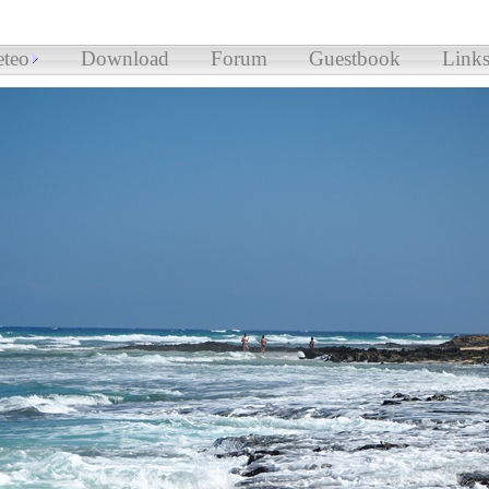
teo
Download
Forum
Guestbook
Link