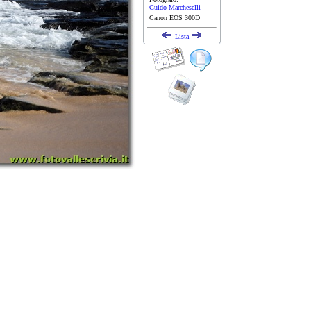
Guido Marcheselli
Canon EOS 300D
Lista