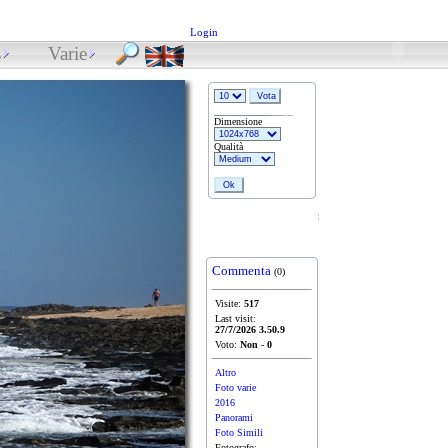
Login
s
Varie
Dimensione
Qualità
Spiagge delle dune, Corralejo
Commenta
(0)
Visite:
517
Last visit:
27/7/2026 3.50.9
Voto:
Non
-
0
Altro
Foto varie
2016
Panorami
Foto Simili
Fotografo: