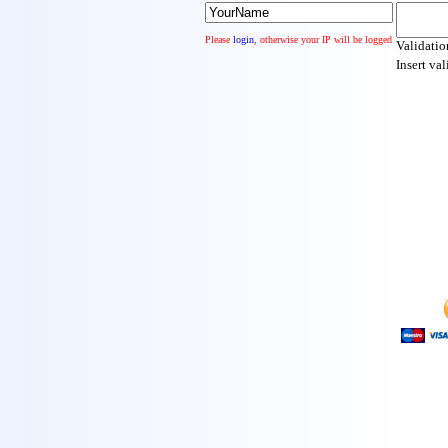
Please
login
, otherwise your IP will be logged
Validati
Insert va