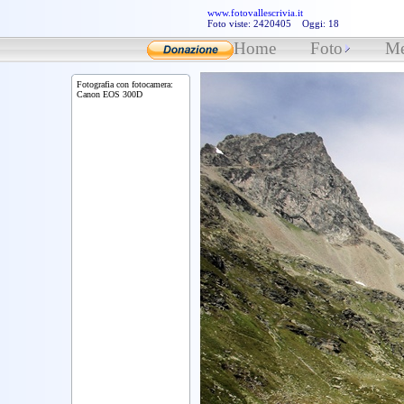
www.fotovallescrivia.it
Foto viste: 2420405 Oggi: 18
Home
Foto
Me
Fotografia con fotocamera:
Canon EOS 300D