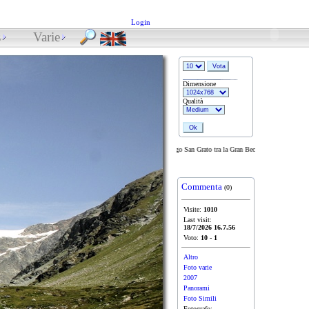
Login
s
Varie
Dimensione
Qualità
Valgrisenche: verso il lago San Grato tra la Gran Becca du Mont e i contraf
Commenta
(0)
Visite:
1010
Last visit:
18/7/2026 16.7.56
Voto:
10
-
1
Altro
Foto varie
2007
Panorami
Foto Simili
Fotografo: