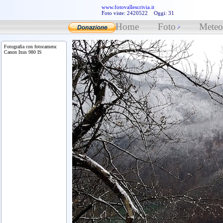
www.fotovallescrivia.it
Foto viste: 2420522 Oggi: 31
Home
Foto
Mete
Fotografia con fotocamera:
Canon Ixus 980 IS