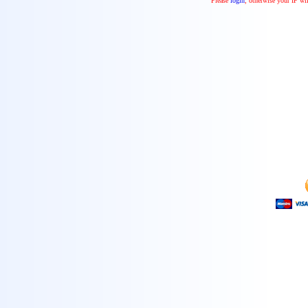
Please
login
, otherwise your IP wi