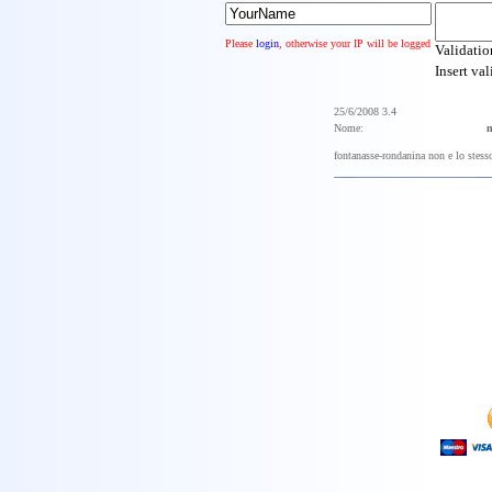
Please
login
, otherwise your IP will be logged
Validati
Insert va
25/6/2008 3.4
Nome:
n
fontanasse-rondanina non e lo stess