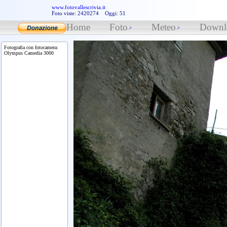
www.fotovallescrivia.it
Foto viste: 2420274 Oggi: 51
Home
Foto
Meteo
Downl
Fotografia con fotocamera:
Olympus Camedia 3000