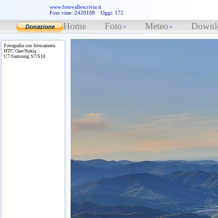
www.fotovallescrivia.it
Foto viste: 2420188 Oggi: 172
Home
Foto
Meteo
Downl
Fotografia con fotocamera:
HTC One/Nokia
C7/Samsung S7/S10