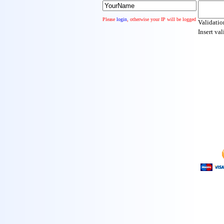
Please
login
, otherwise your IP will be logged
Validatio
Insert va