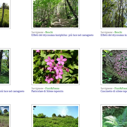
Savignone
-
Boschi
Savignone
-
Boschi
Effetti del drycosmus kuriphilus: più luce nel castagneto
Effetti del drycosmus ku
Savignone
-
Fiori&Fauna
Savignone
-
Fiori&Fau
più luce nel castagneto
Particolare di Silene rupestris
Cuscinetto di silene rup