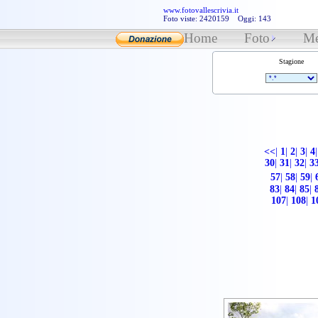
www.fotovallescrivia.it
Foto viste: 2420159 Oggi: 143
Home
Foto
Me
Stagione
<<
|
1
|
2
|
3
|
4
|
30
|
31
|
32
|
3
57
|
58
|
59
|
83
|
84
|
85
|
107
|
108
|
1