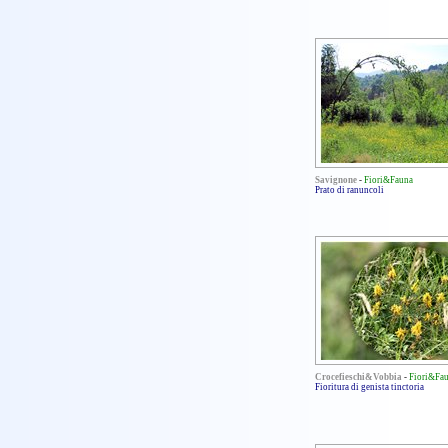
Savignone
-
Fiori&Fauna
Prato di ranuncoli
Crocefieschi&Vobbia
-
Fiori&Fa
Fioritura di genista tinctoria