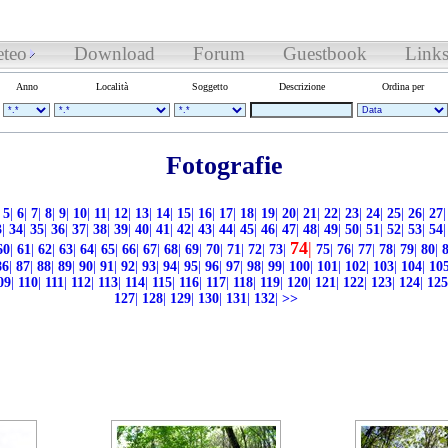
teo
Download
Forum
Guestbook
Link
Anno
Località
Soggetto
Descrizione
Ordina per
Fotografie
5
|
6
|
7
|
8
|
9
|
10
|
11
|
12
|
13
|
14
|
15
|
16
|
17
|
18
|
19
|
20
|
21
|
22
|
23
|
24
|
25
|
26
|
27
|
3
|
34
|
35
|
36
|
37
|
38
|
39
|
40
|
41
|
42
|
43
|
44
|
45
|
46
|
47
|
48
|
49
|
50
|
51
|
52
|
53
|
54
|
74
|
60
|
61
|
62
|
63
|
64
|
65
|
66
|
67
|
68
|
69
|
70
|
71
|
72
|
73
|
75
|
76
|
77
|
78
|
79
|
80
|
86
|
87
|
88
|
89
|
90
|
91
|
92
|
93
|
94
|
95
|
96
|
97
|
98
|
99
|
100
|
101
|
102
|
103
|
104
|
10
09
|
110
|
111
|
112
|
113
|
114
|
115
|
116
|
117
|
118
|
119
|
120
|
121
|
122
|
123
|
124
|
125
127
|
128
|
129
|
130
|
131
|
132
|
>>