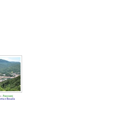
a
-
Panorami
etta e Busalla