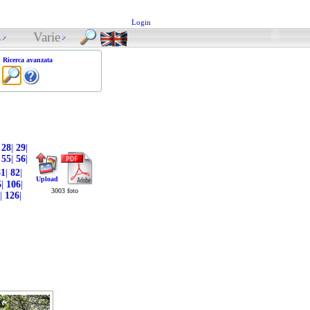
Login
s
Varie
Ricerca avanzata
28
|
29
|
55
|
56
|
81
|
82
|
Upload
5
|
106
|
3003 foto
|
126
|