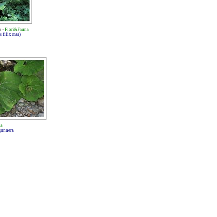
a
-
Fiori&Fauna
s filix mas)
na
 gunnera