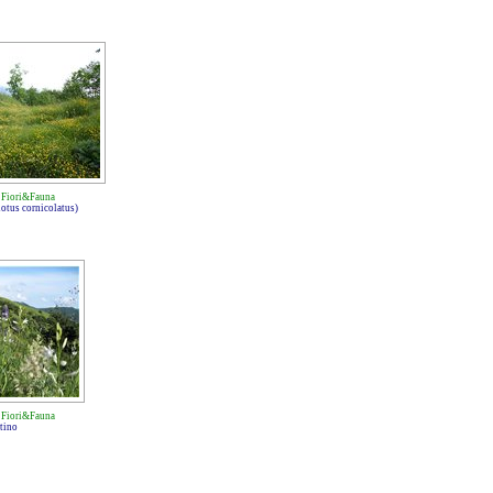
-
Fiori&Fauna
(lotus cornicolatus)
-
Fiori&Fauna
ntino