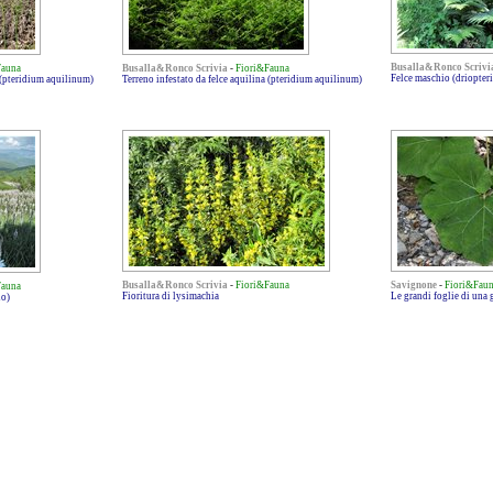
Busalla&Ronco Scrivi
Fauna
Busalla&Ronco Scrivia
-
Fiori&Fauna
Felce maschio (driopteri
a (pteridium aquilinum)
Terreno infestato da felce aquilina (pteridium aquilinum)
Busalla&Ronco Scrivia
-
Fiori&Fauna
Savignone
-
Fiori&Fau
Fauna
Fioritura di lysimachia
Le grandi foglie di una
io)