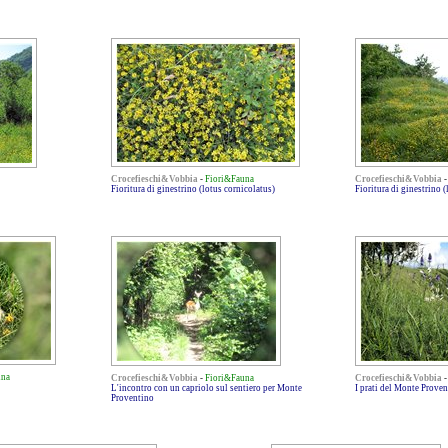
Crocefieschi&Vobbia
-
Fiori&Fauna
Crocefieschi&Vobbia
Fioritura di ginestrino (lotus cornicolatus)
Fioritura di ginestrino 
una
Crocefieschi&Vobbia
-
Fiori&Fauna
Crocefieschi&Vobbia
L'incontro con un capriolo sul sentiero per Monte
I prati del Monte Prove
Proventino