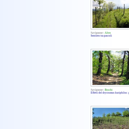
Savignone
-
Altro
Sentiero tra pascoli
Savignone
-
Boschi
Effetti del drycosmus kuriphilus: 