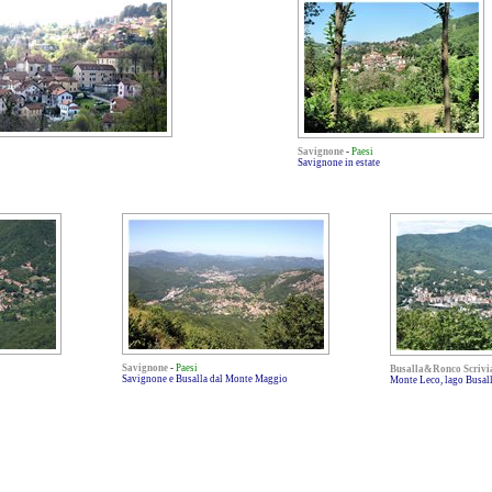
Savignone
-
Paesi
Savignone in estate
Savignone
-
Paesi
Busalla&Ronco Scrivi
Savignone e Busalla dal Monte Maggio
Monte Leco, lago Busall