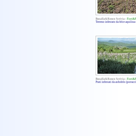
Busalla&Ronco Scrivia
-
Fiori&
Terreno infestato da felce aquilin
Busalla&Ronco Scrivia
-
Fiori&
Prati infestati da asfodelo (porracc