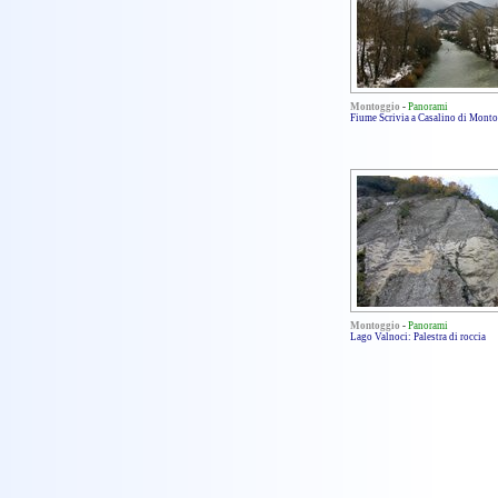
Montoggio
-
Panorami
Fiume Scrivia a Casalino di Mont
Montoggio
-
Panorami
Lago Valnoci: Palestra di roccia