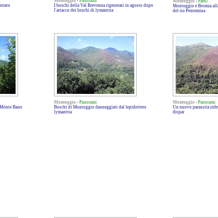
Montoggio
-
Panorami
Montoggio
-
Paesi
errato
I boschi della Val Brevenna rigenerati in agosto dopo
Montoggio e Bromia alla
l'attacco dei bruchi di lymantria
del rio Pentemina
Montoggio
-
Panorami
Montoggio
-
Panorami
l Monte Bano
Boschi di Montoggio danneggiati dal lepidottero
Un nuovo parassita infes
lymantria
dispar