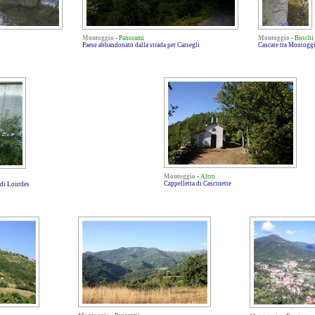
Montoggio
-
Panorami
Montoggio
-
Boschi
Paese abbandonato dalla strada per Carsegli
Cascate tra Montoggi
Montoggio
-
Altro
Cappelletta di Cascinette
 di Lourdes