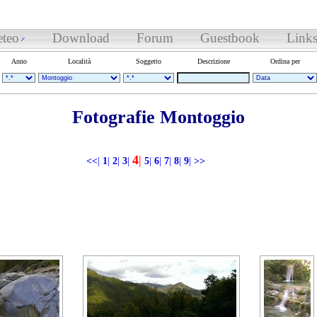
teo
Download
Forum
Guestbook
Link
Anno
Località
Soggetto
Descrizione
Ordina per
Fotografie Montoggio
4
|
<<
|
1
|
2
|
3
|
5
|
6
|
7
|
8
|
9
|
>>