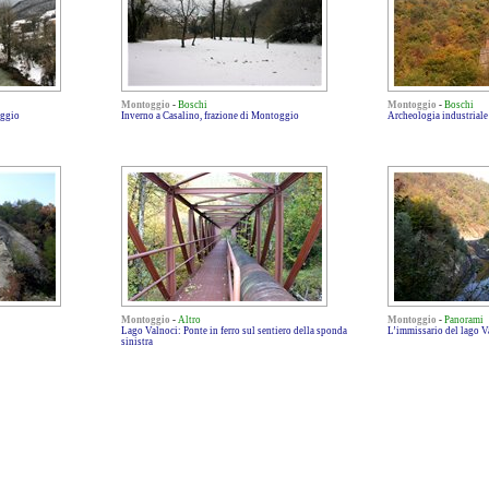
Montoggio
-
Boschi
Montoggio
-
Boschi
oggio
Inverno a Casalino, frazione di Montoggio
Archeologia industriale
Montoggio
-
Altro
Montoggio
-
Panorami
Lago Valnoci: Ponte in ferro sul sentiero della sponda
L’immissario del lago V
sinistra