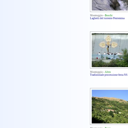
Montoggio
-
Boschi
Laghetti del torrente Pentemina
Montoggio
-
Altro
Tradizionale processione festa NS