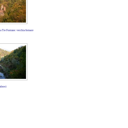
 a Tre Fontane: vecchia fornace
alnoci