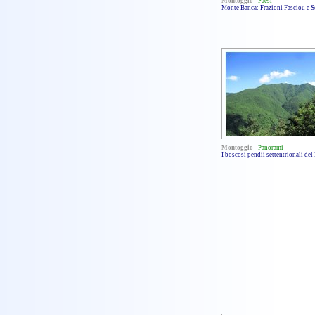
Montoggio
-
Paesi
Monte Banca: Frazioni Fasciou e S
Montoggio
-
Panorami
I boscosi pendii settentrionali de