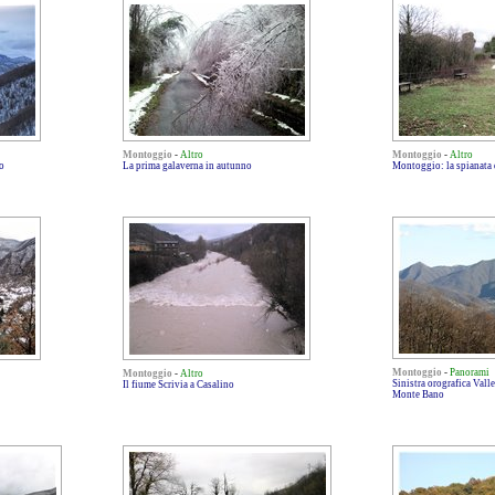
Montoggio
-
Altro
Montoggio
-
Altro
o
La prima galaverna in autunno
Montoggio: la spianata 
Montoggio
-
Panorami
Montoggio
-
Altro
Sinistra orografica Vall
Il fiume Scrivia a Casalino
Monte Bano