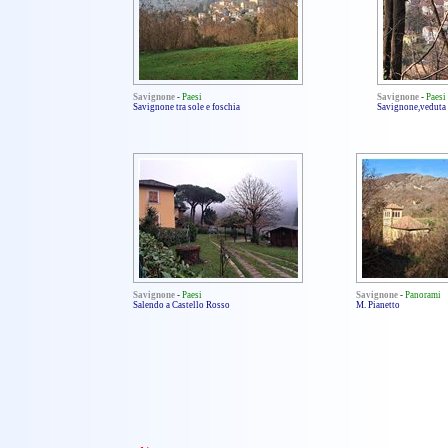
Savignone
-
Paesi
Savignone
-
Paesi
Savignone tra sole e foschia
Savignone,veduta 
Savignone
-
Paesi
Savignone
-
Panorami
Salendo a Castello Rosso
M. Pianetto