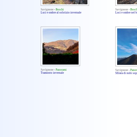
Savignone
-
Boschi
Savignone
-
Bosc
Luci e ombre al solstizio invernale
Luci e ombre nel 
Savignone
-
Panorami
Savignone
-
Pano
Tramonto invernale
Sfilata di nubi sop