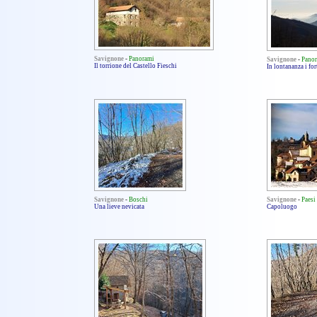
Savignone
-
Panorami
Savignone
-
Pano
Il torrione del Castello Fieschi
In lontananza i fo
Savignone
-
Boschi
Savignone
-
Paesi
Una lieve nevicata
Capoluogo