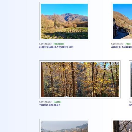
Savignone
-
Panorami
Savignone
-
Paesi
Monte Maggio, versante ovest
Alture di Savigno
Savignone
-
Boschi
Sa
Visione autunnale
Sa