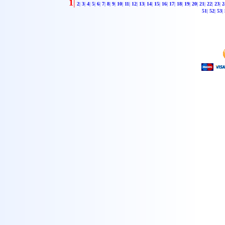
1
|
2
|
3
|
4
|
5
|
6
|
7
|
8
|
9
|
10
|
11
|
12
|
13
|
14
|
15
|
16
|
17
|
18
|
19
|
20
|
21
|
22
|
23
|
2
51
|
52
|
53
|