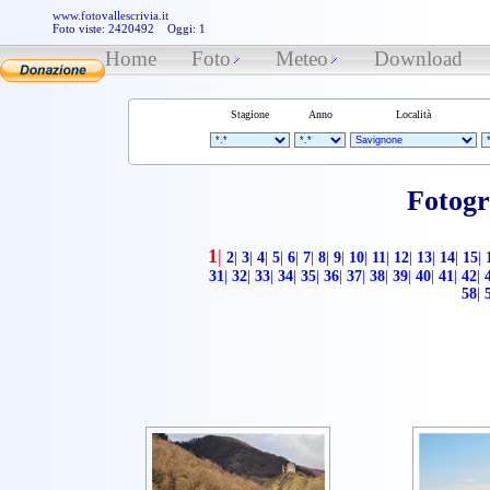
www.fotovallescrivia.it
Foto viste: 2420492 Oggi: 1
Home
Foto
Meteo
Download
Stagione
Anno
Località
Fotogr
1
|
2
|
3
|
4
|
5
|
6
|
7
|
8
|
9
|
10
|
11
|
12
|
13
|
14
|
15
|
31
|
32
|
33
|
34
|
35
|
36
|
37
|
38
|
39
|
40
|
41
|
42
|
58
|