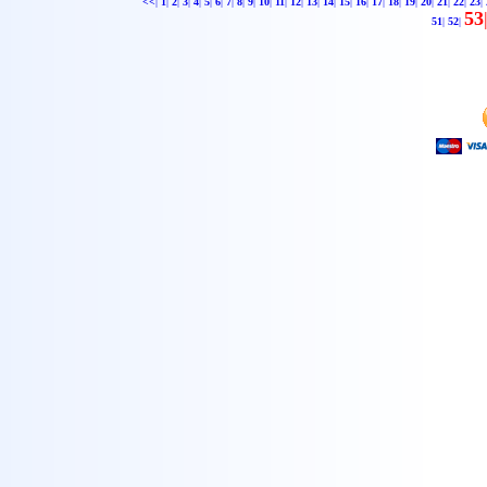
<<
|
1
|
2
|
3
|
4
|
5
|
6
|
7
|
8
|
9
|
10
|
11
|
12
|
13
|
14
|
15
|
16
|
17
|
18
|
19
|
20
|
21
|
22
|
23
|
53
51
|
52
|