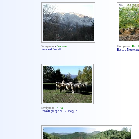
Savignone
-
Panorami
Savignone
-
Bosc
Neve sul Pianetto
Bosco a Montema
Savignone
-
Altro
Foto di gruppo sul M. Maggio