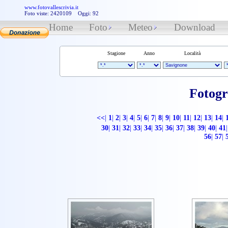
www.fotovallescrivia.it
Foto viste: 2420109 Oggi: 92
Home
Foto
Meteo
Download
Stagione
Anno
Località
Fotogr
<<
|
1
|
2
|
3
|
4
|
5
|
6
|
7
|
8
|
9
|
10
|
11
|
12
|
13
|
14
|
30
|
31
|
32
|
33
|
34
|
35
|
36
|
37
|
38
|
39
|
40
|
41
|
56
|
57
|