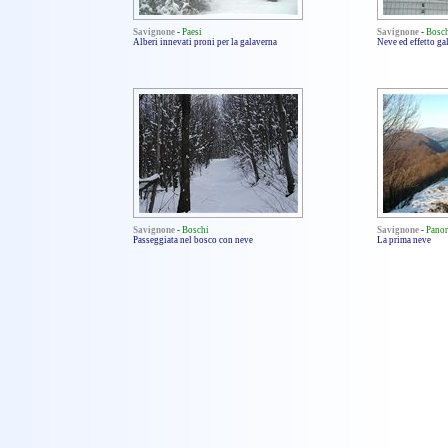
Savignone
-
Paesi
Savignone
-
Bosc
Alberi innevati proni per la galaverna
Neve ed effetto ga
Savignone
-
Boschi
Savignone
-
Pano
Passeggiata nel bosco con neve
La prima neve