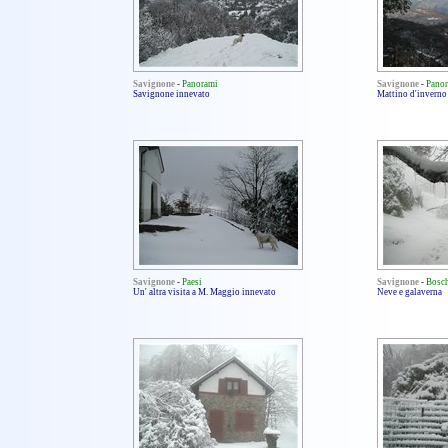
Savignone
-
Panorami
Savignone
-
Pano
Savignone innevato
Mattino d'inverno
Savignone
-
Paesi
Savignone
-
Bosc
Un' altra visita a M. Maggio innevato
Neve e galaverna