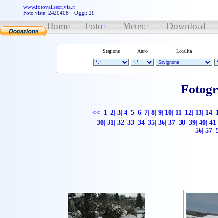
www.fotovallescrivia.it
Foto viste: 2420408 Oggi: 21
Home
Foto
Meteo
Download
Stagione
Anno
Località
Fotogr
<<
|
1
|
2
|
3
|
4
|
5
|
6
|
7
|
8
|
9
|
10
|
11
|
12
|
13
|
14
|
30
|
31
|
32
|
33
|
34
|
35
|
36
|
37
|
38
|
39
|
40
|
41
|
56
|
57
|