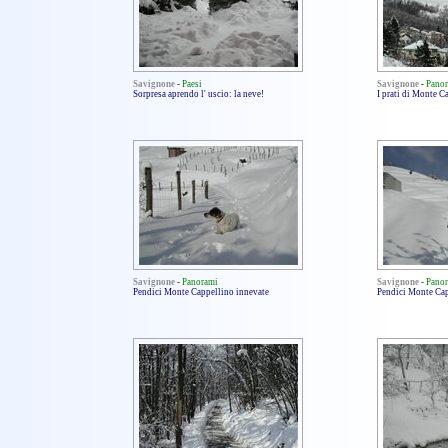
Savignone
-
Paesi
Savignone
-
Pano
Sorpresa aprendo l' uscio: la neve!
I prati di Monte C
Savignone
-
Panorami
Savignone
-
Pano
Pendici Monte Cappellino innevate
Pendici Monte Cap