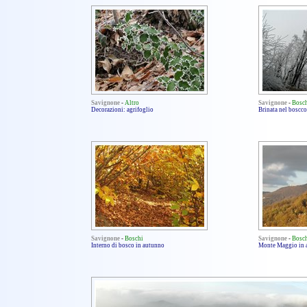
Savignone
-
Altro
Savignone
-
Bosc
Decorazioni: agrifoglio
Brinata nel boscco
Savignone
-
Boschi
Savignone
-
Bosc
Interno di bosco in autunno
Monte Maggio in 