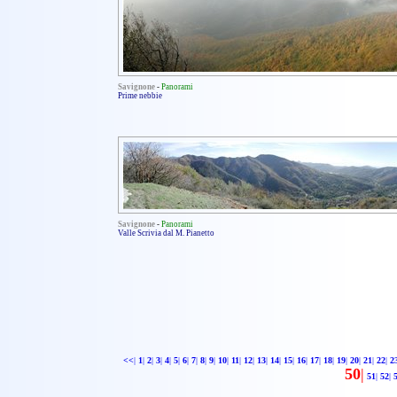
Savignone
-
Panorami
Prime nebbie
Savignone
-
Panorami
Valle Scrivia dal M. Pianetto
<<
|
1
|
2
|
3
|
4
|
5
|
6
|
7
|
8
|
9
|
10
|
11
|
12
|
13
|
14
|
15
|
16
|
17
|
18
|
19
|
20
|
21
|
22
|
2
50
|
51
|
52
|