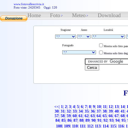
www.fotovallescrivia.it
Foto viste: 2420345 Oggi: 120
Home
Foto
Meteo
Download
Stagione
Anno
Località
Fotografo
Mostra solo foto pa
Mostra solo foto degl
F
<<
|
1
|
2
|
3
|
4
|
5
|
6
|
7
|
8
|
9
|
10
|
11
|
12
|
13
|
14
|
30
|
31
|
32
|
33
|
34
|
35
|
36
|
37
|
38
|
39
|
40
|
41
|
57
|
58
|
59
|
60
|
61
|
62
|
63
|
64
|
65
|
66
|
67
|
68
|
84
|
85
|
86
|
87
|
88
|
89
|
90
|
91
|
92
|
93
|
94
|
95
|
108
|
109
|
110
|
111
|
112
|
113
|
114
|
115
|
116
|
1