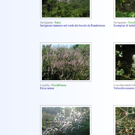
Savignone
-
Paesi
Savignone
-
Fior
Savignone immerso nel verde dei boschi da Piambertone
Esemplari di farfal
Casella
-
Fiori&Fauna
Crocefieschi&Vo
Erica carnea
Volucella zonaria 