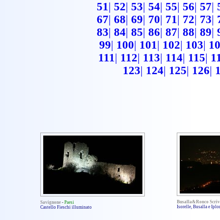
51
|
52
|
53
|
54
|
55
|
56
|
57
|
67
|
68
|
69
|
70
|
71
|
72
|
73
|
83
|
84
|
85
|
86
|
87
|
88
|
89
|
99
|
100
|
101
|
102
|
103
|
1
111
|
112
|
113
|
114
|
115
|
1
123
|
124
|
125
|
126
|
Busalla&Ronco Scriv
Savignone
-
Paesi
Isorelle, Busalla e Ip
Castello Fieschi illuminato