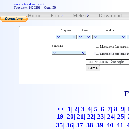
www.fotovallescrivia.it
Foto viste: 2420281 Oggi: 58
Home
Foto
Meteo
Download
Stagione
Anno
Località
Fotografo
Mostra solo foto panora
Mostra solo foto degli ut
F
<<
|
1
|
2
|
3
|
4
|
5
|
6
|
7
|
8
|
9
|
19
|
20
|
21
|
22
|
23
|
24
|
25
|
35
|
36
|
37
|
38
|
39
|
40
|
41
|