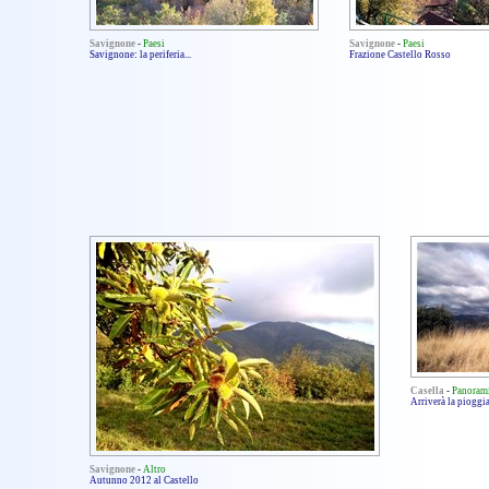
Savignone
-
Paesi
Savignone
-
Paesi
Savignone: la periferia...
Frazione Castello Rosso
Casella
-
Panoram
Arriverà la pioggi
Savignone
-
Altro
Autunno 2012 al Castello