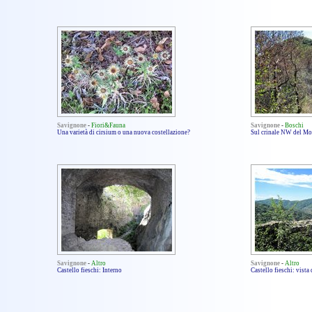
Savignone
-
Fiori&Fauna
Savignone
-
Boschi
Una varietà di cirsium o una nuova costellazione?
Sul crinale NW del Mo
Savignone
-
Altro
Savignone
-
Altro
Castello fieschi: Interno
Castello fieschi: vista