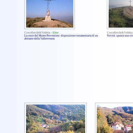
Crocefieschi&Vobbia
-
Altro
Crocefieschi&Vobbia
La croce del Monte Proventino: disposizione testamentaria di un
Novità: spunta una cr
abitante della Valbrevenna