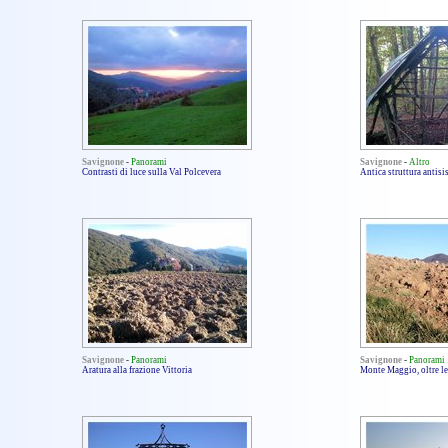
Savignone
-
Panorami
Savignone
-
Altro
Contrasti di luce sulla Val Polcevera
Antica struttura antisi
Savignone
-
Panorami
Savignone
-
Panorami
Aratura alla frazione Vittoria
Monte Maggio, oltre le