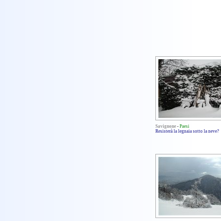
Savignone
-
Paesi
Resisterà la legnaia sotto la neve?