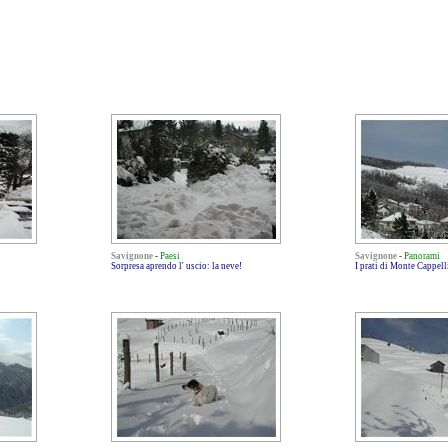
Savignone
-
Paesi
Savignone
-
Panorami
Sorpresa aprendo l' uscio: la neve!
I prati di Monte Cappell