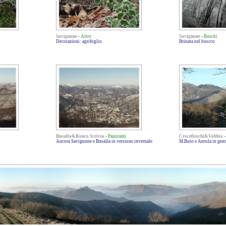
Savignone
-
Altro
Savignone
-
Boschi
Decorazioni: agrifoglio
Brinata nel boscco
Busalla&Ronco Scrivia
-
Panorami
Crocefieschi&Vobbia
Ancora Savignone e Busalla in versione invernale
M.Buio e Antola in genn