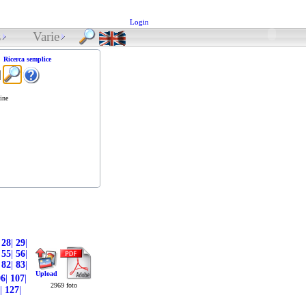
Login
s
Varie
Ricerca semplice
ine
28
|
29
|
55
|
56
|
82
|
83
|
Upload
06
|
107
|
2969 foto
|
127
|