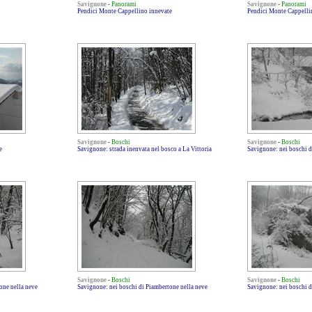
Savignone
-
Panorami
Savignone
-
Panorami
Pendici Monte Cappellino innevate
Pendici Monte Cappelli
Savignone
-
Boschi
Savignone
-
Boschi
e
Savignone: strada inenvata nel bosco a La Vittoria
Savignone: nei boschi d
Savignone
-
Boschi
Savignone
-
Boschi
one nella neve
Savignone: nei boschi di Piambertone nella neve
Savignone: nei boschi d