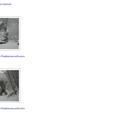
no innevate
i Piambertone nella neve
i Piambertone nella neve