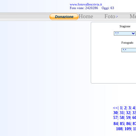
www.fotovallescrivia.it
Foto viste: 2420286 Oggi: 63
Home
Foto
Me
Stagione
Fotografo
<<
|
1
|
2
|
3
|
4
|
30
|
31
|
32
|
3
57
|
58
|
59
|
6
84
|
85
|
86
|
8
108
|
109
|
1