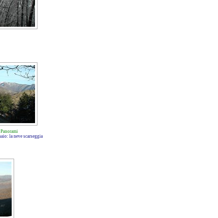
-
Panorami
aio: la neve scarseggia