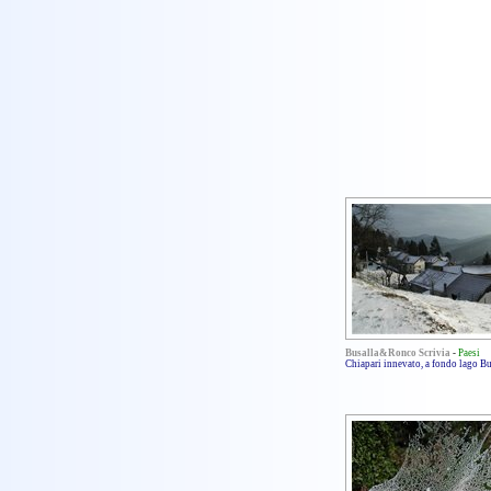
Busalla&Ronco Scrivia
-
Paesi
Chiapari innevato, a fondo lago Bu