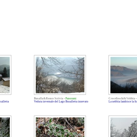
Busalla&Ronco Scrivia
-
Panorami
Crocefieschi&Vobbia
salletta
Veduta invernale del Lago Busalletta innevato
La nebbia lambisce la f