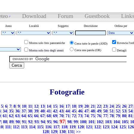
teo
Download
Forum
Guestbook
Link
Anno
Località
Soggetto
Descrizione
Ordina per
Mostra solo foto panoramiche
Rovescia l'ord
Cerca tutte le parole (AND)
Cerca una parola (OR)
Mostra solo foto degli utenti
Dettagli
Fotografie
5
|
6
|
7
|
8
|
9
|
10
|
11
|
12
|
13
|
14
|
15
|
16
|
17
|
18
|
19
|
20
|
21
|
22
|
23
|
24
|
25
|
26
|
27
|
3
|
34
|
35
|
36
|
37
|
38
|
39
|
40
|
41
|
42
|
43
|
44
|
45
|
46
|
47
|
48
|
49
|
50
|
51
|
52
|
53
|
54
|
0
|
61
|
62
|
63
|
64
|
65
|
66
|
67
|
68
|
69
|
70
|
71
|
72
|
73
|
74
|
75
|
76
|
77
|
78
|
79
|
80
|
81
|
97
|
7
|
88
|
89
|
90
|
91
|
92
|
93
|
94
|
95
|
96
|
98
|
99
|
100
|
101
|
102
|
103
|
104
|
105
|
1
10
|
111
|
112
|
113
|
114
|
115
|
116
|
117
|
118
|
119
|
120
|
121
|
122
|
123
|
124
|
125
|
126
128
|
129
|
130
|
131
|
>>