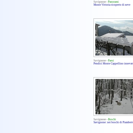
Savignone
-
Panorami
Monte Vittoria ricoperto di neve
Savignone
-
Paesi
Pendici Monte Cappellino innevat
Savignone
-
Boschi
Savignone: nei boschi di Piambert