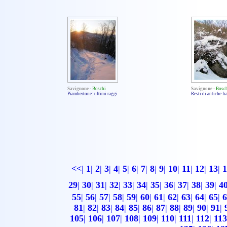
Savignone
-
Boschi
Savignone
-
Bosc
Piambertone: ultimi raggi
Resti di antiche f
<<
|
1
|
2
|
3
|
4
|
5
|
6
|
7
|
8
|
9
|
10
|
11
|
12
|
13
|
1
29
|
30
|
31
|
32
|
33
|
34
|
35
|
36
|
37
|
38
|
39
|
4
55
|
56
|
57
|
58
|
59
|
60
|
61
|
62
|
63
|
64
|
65
|
6
81
|
82
|
83
|
84
|
85
|
86
|
87
|
88
|
89
|
90
|
91
|
105
|
106
|
107
|
108
|
109
|
110
|
111
|
112
|
113