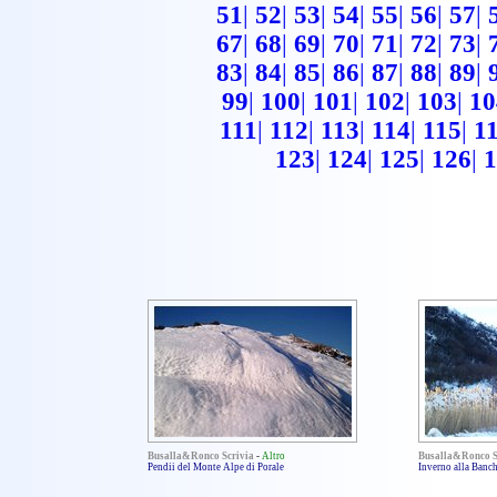
51
|
52
|
53
|
54
|
55
|
56
|
57
|
67
|
68
|
69
|
70
|
71
|
72
|
73
|
83
|
84
|
85
|
86
|
87
|
88
|
89
|
99
|
100
|
101
|
102
|
103
|
10
111
|
112
|
113
|
114
|
115
|
1
123
|
124
|
125
|
126
|
1
Busalla&Ronco Scrivia
-
Altro
Busalla&Ronco S
Pendii del Monte Alpe di Porale
Inverno alla Banch