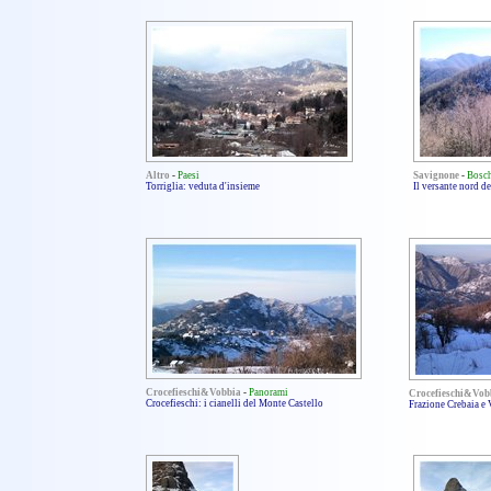
Altro
-
Paesi
Savignone
-
Bosc
Torriglia: veduta d'insieme
Il versante nord d
Crocefieschi&Vobbia
-
Panorami
Crocefieschi&Vob
Crocefieschi: i cianelli del Monte Castello
Frazione Crebaia e