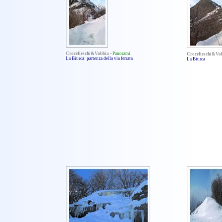
Crocefieschi&Vobbia
-
Panorami
Crocefieschi&Vo
La Biurca: partenza della via ferrata
La Biurca