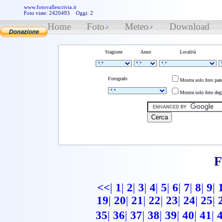
www.fotovallescrivia.it
Foto viste: 2420493 Oggi: 2
Home
Foto
Meteo
Download
Stagione
Anno
Località
Fotografo
Mostra solo foto pa
Mostra solo foto degl
F
<<
|
1
|
2
|
3
|
4
|
5
|
6
|
7
|
8
|
9
|
19
|
20
|
21
|
22
|
23
|
24
|
25
|
35
|
36
|
37
|
38
|
39
|
40
|
41
|