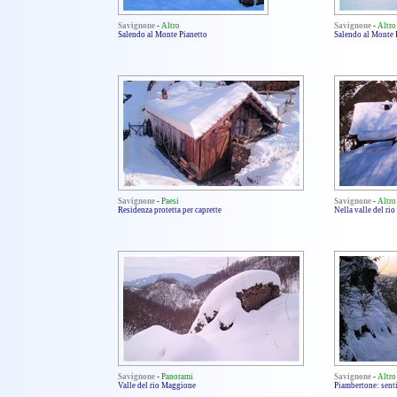
Savignone
-
Altro
Savignone
-
Altro
Salendo al Monte Pianetto
Salendo al Monte 
Savignone
-
Paesi
Savignone
-
Altro
Residenza protetta per caprette
Nella valle del ri
Savignone
-
Panorami
Savignone
-
Altro
Valle del rio Maggione
Piambertone: senti