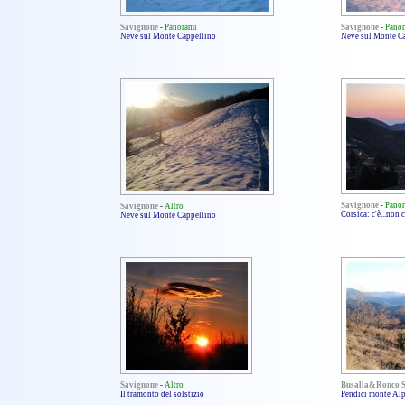
Savignone
-
Panorami
Savignone
-
Pano
Neve sul Monte Cappellino
Neve sul Monte C
Savignone
-
Pano
Savignone
-
Altro
Corsica: c'è...non c
Neve sul Monte Cappellino
Savignone
-
Altro
Busalla&Ronco S
Il tramonto del solstizio
Pendici monte Alp