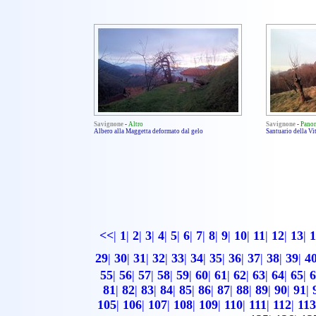
Savignone
-
Altro
Savignone
-
Pano
Albero alla Maggetta deformato dal gelo
Santuario della Vi
<<
|
1
|
2
|
3
|
4
|
5
|
6
|
7
|
8
|
9
|
10
|
11
|
12
|
13
|
1
29
|
30
|
31
|
32
|
33
|
34
|
35
|
36
|
37
|
38
|
39
|
4
55
|
56
|
57
|
58
|
59
|
60
|
61
|
62
|
63
|
64
|
65
|
6
81
|
82
|
83
|
84
|
85
|
86
|
87
|
88
|
89
|
90
|
91
|
105
|
106
|
107
|
108
|
109
|
110
|
111
|
112
|
113