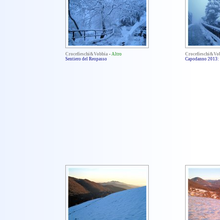
Crocefieschi&Vobbia
-
Altro
Crocefieschi&Vo
Sentiero del Reopasso
Capodanno 2013: n