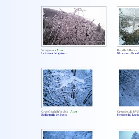
Savignone
-
Altro
Busalla&Ronco S
La tortura del ghiaccio
Ghiaccio sulla we
Crocefieschi&Vobbia
-
Altro
Crocefieschi&Vo
Radiografia del bosco
Sentiero del Reop