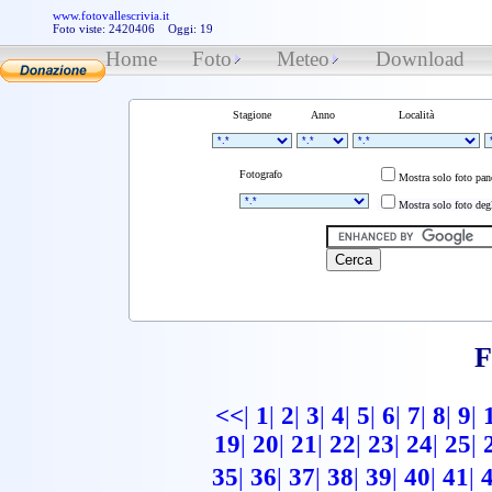
www.fotovallescrivia.it
Foto viste: 2420406 Oggi: 19
Home
Foto
Meteo
Download
Stagione
Anno
Località
Fotografo
Mostra solo foto pa
Mostra solo foto degl
F
<<
|
1
|
2
|
3
|
4
|
5
|
6
|
7
|
8
|
9
|
19
|
20
|
21
|
22
|
23
|
24
|
25
|
35
|
36
|
37
|
38
|
39
|
40
|
41
|