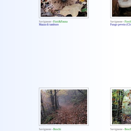
Savignone
-
Fiori&Fauna
Savignone
-
Fior
Mazza di tamburo
Fungo pevein (Cli
Savignone
-
Boschi
Savignone
-
Bosc