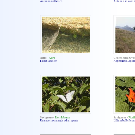
Autunno nel bosco
Autunno a Case Cr
Altro
-
Altro
Crocefieschi&Vo
Fauna lacustre
Appennino Ligure
Savignone
-
Fiori&Fauna
Savignone
-
Fior
Una aporia crataegis ad ali aperte
Lilium bulbiferu