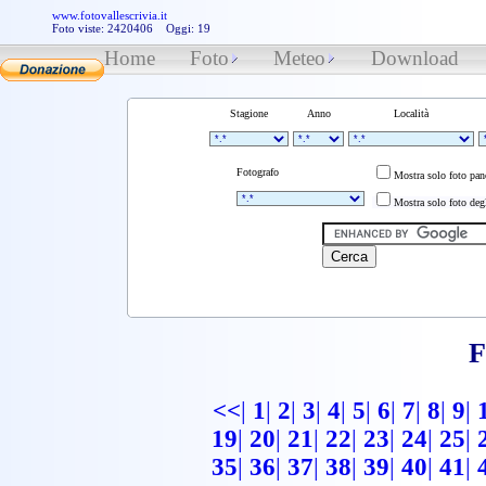
www.fotovallescrivia.it
Foto viste: 2420406 Oggi: 19
Home
Foto
Meteo
Download
Stagione
Anno
Località
Fotografo
Mostra solo foto pa
Mostra solo foto degl
F
<<
|
1
|
2
|
3
|
4
|
5
|
6
|
7
|
8
|
9
|
19
|
20
|
21
|
22
|
23
|
24
|
25
|
35
|
36
|
37
|
38
|
39
|
40
|
41
|