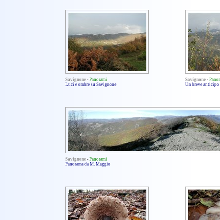
Savignone
-
Panorami
Savignone
-
Pano
Luci e ombre su Savignone
Un breve anticipo
Savignone
-
Panorami
Panorama da M. Maggio