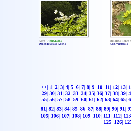
Altro
-
Fiori&Fauna
Busalla&Ronco S
Danza di farfalle Aporia
Una lysimachia
<<
|
1
|
2
|
3
|
4
|
5
|
6
|
7
|
8
|
9
|
10
|
11
|
12
|
13
|
1
29
|
30
|
31
|
32
|
33
|
34
|
35
|
36
|
37
|
38
|
39
|
4
55
|
56
|
57
|
58
|
59
|
60
|
61
|
62
|
63
|
64
|
65
|
6
81
|
82
|
83
|
84
|
85
|
86
|
87
|
88
|
89
|
90
|
91
|
9
105
|
106
|
107
|
108
|
109
|
110
|
111
|
112
|
113
125
|
126
|
12