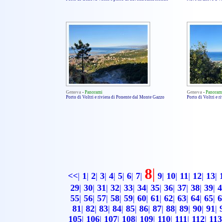
Genova
-
Panorami
Genova
-
Panoram
Porto di Voltri e riviera di Ponente dal Monte Gazzo
Porto di Voltri e 
8
|
<<
|
1
|
2
|
3
|
4
|
5
|
6
|
7
|
9
|
10
|
11
|
12
|
13
|
29
|
30
|
31
|
32
|
33
|
34
|
35
|
36
|
37
|
38
|
39
|
4
55
|
56
|
57
|
58
|
59
|
60
|
61
|
62
|
63
|
64
|
65
|
6
81
|
82
|
83
|
84
|
85
|
86
|
87
|
88
|
89
|
90
|
91
|
105
|
106
|
107
|
108
|
109
|
110
|
111
|
112
|
113