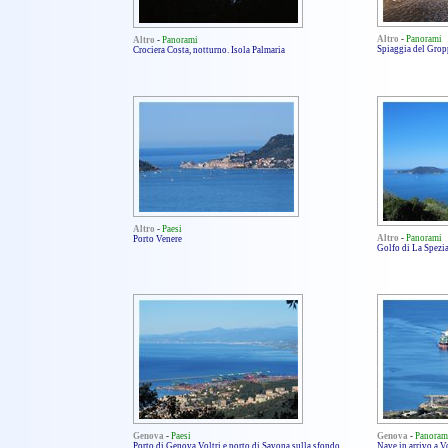
Altro
-
Panorami
Altro
-
Panorami
Spiaggia del Grop
Crociera Costa, notturno. Isola Palmaria
Altro
-
Paesi
Altro
-
Panorami
Porto Venere
Golfo di La Spezia
Genova
-
Paesi
Genova
-
Panoram
Porto di Genova Voltri e porto di Savona sulla sfondo
Nave in arrivo a V