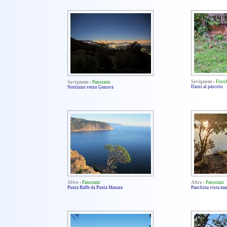
Savignone
-
Fior
Savignone
-
Panorami
Daini al pascolo
Notturno verso Genova
Altro
-
Panorami
Altro
-
Panorami
Punta Baffe da Punta Manara
Panchina vista ma