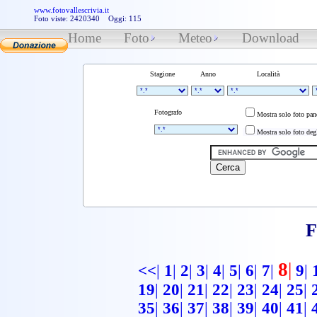
www.fotovallescrivia.it
Foto viste: 2420340 Oggi: 115
Home
Foto
Meteo
Download
Stagione
Anno
Località
Fotografo
Mostra solo foto pa
Mostra solo foto degl
F
8
|
<<
|
1
|
2
|
3
|
4
|
5
|
6
|
7
|
9
|
19
|
20
|
21
|
22
|
23
|
24
|
25
|
35
|
36
|
37
|
38
|
39
|
40
|
41
|